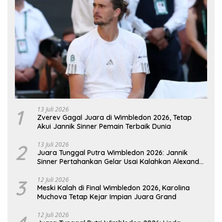
1
13 Juli 2026
Zverev Gagal Juara di Wimbledon 2026, Tetap
Akui Jannik Sinner Pemain Terbaik Dunia
2
13 Juli 2026
Juara Tunggal Putra Wimbledon 2026: Jannik
Sinner Pertahankan Gelar Usai Kalahkan Alexander
Zverev
3
12 Juli 2026
Meski Kalah di Final Wimbledon 2026, Karolina
Muchova Tetap Kejar Impian Juara Grand
12 Juli 2026