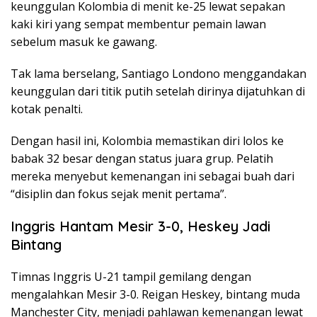
keunggulan Kolombia di menit ke-25 lewat sepakan
kaki kiri yang sempat membentur pemain lawan
sebelum masuk ke gawang.
Tak lama berselang, Santiago Londono menggandakan
keunggulan dari titik putih setelah dirinya dijatuhkan di
kotak penalti.
Dengan hasil ini, Kolombia memastikan diri lolos ke
babak 32 besar dengan status juara grup. Pelatih
mereka menyebut kemenangan ini sebagai buah dari
“disiplin dan fokus sejak menit pertama”.
Inggris Hantam Mesir 3-0, Heskey Jadi
Bintang
Timnas Inggris U-21 tampil gemilang dengan
mengalahkan Mesir 3-0. Reigan Heskey, bintang muda
Manchester City, menjadi pahlawan kemenangan lewat