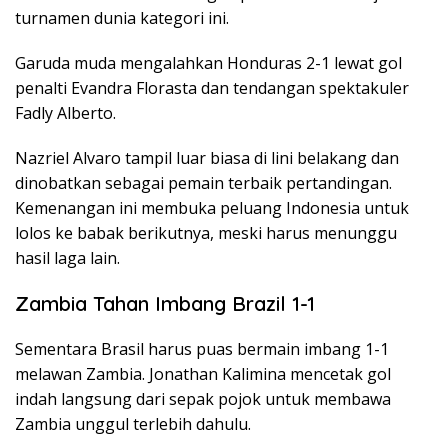
turnamen dunia kategori ini.
Garuda muda mengalahkan Honduras 2-1 lewat gol
penalti Evandra Florasta dan tendangan spektakuler
Fadly Alberto.
Nazriel Alvaro tampil luar biasa di lini belakang dan
dinobatkan sebagai pemain terbaik pertandingan.
Kemenangan ini membuka peluang Indonesia untuk
lolos ke babak berikutnya, meski harus menunggu
hasil laga lain.
Zambia Tahan Imbang Brazil 1-1
Sementara Brasil harus puas bermain imbang 1-1
melawan Zambia. Jonathan Kalimina mencetak gol
indah langsung dari sepak pojok untuk membawa
Zambia unggul terlebih dahulu.