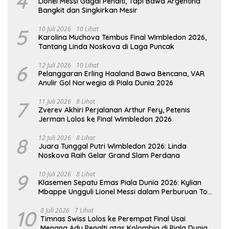
4
Lionel Messi Gagal Penalti, Tapi Bawa Argentina
Bangkit dan Singkirkan Mesir
5
10 Juli 2026
10 Lihat
Karolina Muchova Tembus Final Wimbledon 2026,
Tantang Linda Noskova di Laga Puncak
6
12 Juli 2026
10 Lihat
Pelanggaran Erling Haaland Bawa Bencana, VAR
Anulir Gol Norwegia di Piala Dunia 2026
7
11 Juli 2026
8 Lihat
Zverev Akhiri Perjalanan Arthur Fery, Petenis
Jerman Lolos ke Final Wimbledon 2026
8
12 Juli 2026
8 Lihat
Juara Tunggal Putri Wimbledon 2026: Linda
Noskova Raih Gelar Grand Slam Perdana
9
10 Juli 2026
8 Lihat
Klasemen Sepatu Emas Piala Dunia 2026: Kylian
Mbappe Ungguli Lionel Messi dalam Perburuan Top
Skor
10
8 Juli 2026
7 Lihat
Timnas Swiss Lolos ke Perempat Final Usai
Menang Adu Penalti atas Kolombia di Piala Dunia