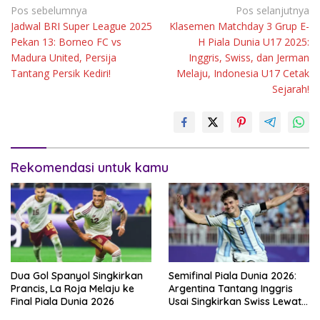
Navigasi
Pos sebelumnya
Pos selanjutnya
Jadwal BRI Super League 2025
Klasemen Matchday 3 Grup E-
pos
Pekan 13: Borneo FC vs
H Piala Dunia U17 2025:
Madura United, Persija
Inggris, Swiss, dan Jerman
Tantang Persik Kediri!
Melaju, Indonesia U17 Cetak
Sejarah!
Rekomendasi untuk kamu
Dua Gol Spanyol Singkirkan
Semifinal Piala Dunia 2026:
Prancis, La Roja Melaju ke
Argentina Tantang Inggris
Final Piala Dunia 2026
Usai Singkirkan Swiss Lewat
Extra Time