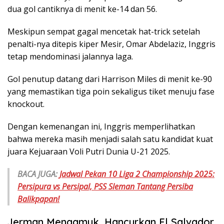
dua gol cantiknya di menit ke-14 dan 56.
Meskipun sempat gagal mencetak hat-trick setelah
penalti-nya ditepis kiper Mesir, Omar Abdelaziz, Inggris
tetap mendominasi jalannya laga.
Gol penutup datang dari Harrison Miles di menit ke-90
yang memastikan tiga poin sekaligus tiket menuju fase
knockout.
Dengan kemenangan ini, Inggris memperlihatkan
bahwa mereka masih menjadi salah satu kandidat kuat
juara Kejuaraan Voli Putri Dunia U-21 2025.
BACA JUGA:
Jadwal Pekan 10 Liga 2 Championship 2025:
Persipura vs Persipal, PSS Sleman Tantang Persiba
Balikpapan!
Jerman Mengamuk, Hancurkan El Salvador