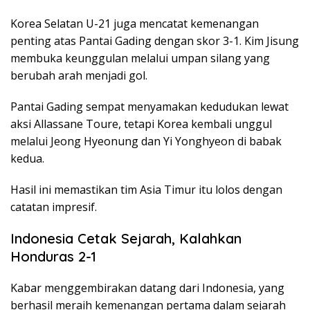
Korea Selatan U-21 juga mencatat kemenangan
penting atas Pantai Gading dengan skor 3-1. Kim Jisung
membuka keunggulan melalui umpan silang yang
berubah arah menjadi gol.
Pantai Gading sempat menyamakan kedudukan lewat
aksi Allassane Toure, tetapi Korea kembali unggul
melalui Jeong Hyeonung dan Yi Yonghyeon di babak
kedua.
Hasil ini memastikan tim Asia Timur itu lolos dengan
catatan impresif.
Indonesia Cetak Sejarah, Kalahkan
Honduras 2-1
Kabar menggembirakan datang dari Indonesia, yang
berhasil meraih kemenangan pertama dalam sejarah