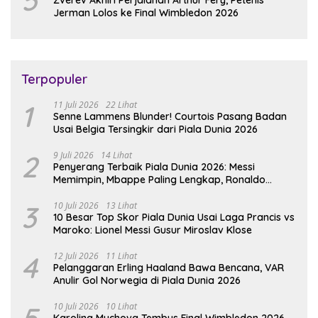
Jerman Lolos ke Final Wimbledon 2026
Terpopuler
1
11 Juli 2026
22 Lihat
Senne Lammens Blunder! Courtois Pasang Badan
Usai Belgia Tersingkir dari Piala Dunia 2026
2
9 Juli 2026
14 Lihat
Penyerang Terbaik Piala Dunia 2026: Messi
Memimpin, Mbappe Paling Lengkap, Ronaldo
Melempem
3
10 Juli 2026
13 Lihat
10 Besar Top Skor Piala Dunia Usai Laga Prancis vs
Maroko: Lionel Messi Gusur Miroslav Klose
4
12 Juli 2026
11 Lihat
Pelanggaran Erling Haaland Bawa Bencana, VAR
Anulir Gol Norwegia di Piala Dunia 2026
5
10 Juli 2026
10 Lihat
Karolina Muchova Tembus Final Wimbledon 2026,