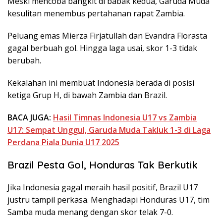
Meski mencoba bangkit di babak kedua, Garuda Muda
kesulitan menembus pertahanan rapat Zambia.
Peluang emas Mierza Firjatullah dan Evandra Florasta
gagal berbuah gol. Hingga laga usai, skor 1-3 tidak
berubah.
Kekalahan ini membuat Indonesia berada di posisi
ketiga Grup H, di bawah Zambia dan Brazil.
BACA JUGA:
Hasil Timnas Indonesia U17 vs Zambia
U17: Sempat Unggul, Garuda Muda Takluk 1-3 di Laga
Perdana Piala Dunia U17 2025
Brazil Pesta Gol, Honduras Tak Berkutik
Jika Indonesia gagal meraih hasil positif, Brazil U17
justru tampil perkasa. Menghadapi Honduras U17, tim
Samba muda menang dengan skor telak 7-0.