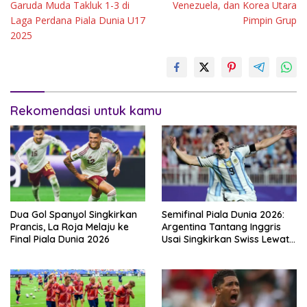
Garuda Muda Takluk 1-3 di
Venezuela, dan Korea Utara
Laga Perdana Piala Dunia U17
Pimpin Grup
2025
Rekomendasi untuk kamu
Dua Gol Spanyol Singkirkan
Semifinal Piala Dunia 2026:
Prancis, La Roja Melaju ke
Argentina Tantang Inggris
Final Piala Dunia 2026
Usai Singkirkan Swiss Lewat
Extra Time