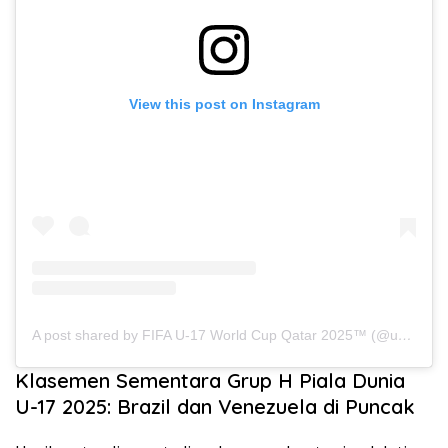
View this post on Instagram
A post shared by FIFA U-17 World Cup Qatar 2025™️ (@u17worldcupqa)
Klasemen Sementara Grup H Piala Dunia
U-17 2025: Brazil dan Venezuela di Puncak