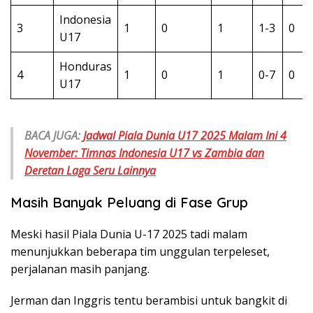
Indonesia
3
1
0
1
1-3
0
U17
Honduras
4
1
0
1
0-7
0
U17
BACA JUGA:
Jadwal Piala Dunia U17 2025 Malam Ini 4
November: Timnas Indonesia U17 vs Zambia dan
Deretan Laga Seru Lainnya
Masih Banyak Peluang di Fase Grup
Meski hasil Piala Dunia U-17 2025 tadi malam
menunjukkan beberapa tim unggulan terpeleset,
perjalanan masih panjang.
Jerman dan Inggris tentu berambisi untuk bangkit di