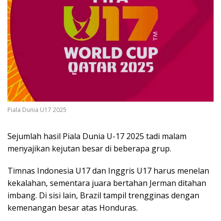
Piala Dunia U17 2025
Sejumlah hasil Piala Dunia U-17 2025 tadi malam
menyajikan kejutan besar di beberapa grup.
Timnas Indonesia U17 dan Inggris U17 harus menelan
kekalahan, sementara juara bertahan Jerman ditahan
imbang. Di sisi lain, Brazil tampil trengginas dengan
kemenangan besar atas Honduras.