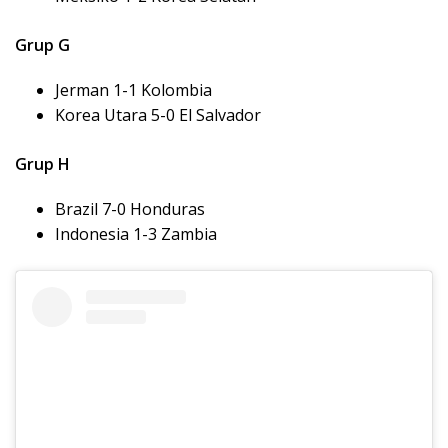
Grup G
Jerman 1-1 Kolombia
Korea Utara 5-0 El Salvador
Grup H
Brazil 7-0 Honduras
Indonesia 1-3 Zambia