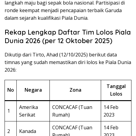
langkah maju bagi sepak bola nasional. Partisipasi di
ronde keempat menjadi pencapaian terbaik Garuda
dalam sejarah kualifikasi Piala Dunia.
Rekap Lengkap Daftar Tim Lolos Piala
Dunia 2026 (per 12 Oktober 2025)
Dikutip dari Tirto, Ahad (12/10/2025) berikut data
timnas yang sudah memastikan diri lolos ke Piala Dunia
2026:
Tanggal
No
Negara
Zona
Lolos
Amerika
CONCACAF (Tuan
14 Feb
1
Serikat
Rumah)
2023
CONCACAF (Tuan
14 Feb
2
Kanada
Rumah)
2023