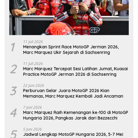
1
11 Juli 2026
Menangkan Sprint Race MotoGP Jerman 2026,
Marc Marquez Ukir Sejarah di Sachsenring
2
11 Juli 2026
Marc Marquez Tercepat Sesi Latihan Jumat, Kuasai
Practice MotoGP Jerman 2026 di Sachsenring
3
22 Juni 2026
Perburuan Gelar Juara MotoGP 2026 Kian
Memanas, Marc Marquez Kembali Jadi Ancaman
4
7 Juni 2026
Marc Marquez Raih Kemenangan ke-100 di MotoGP
Hungaria 2026, Pangkas Jarak dari Bezzecchi
5
5 Juni 2026
Jadwal Lengkap MotoGP Hungaria 2026, 5-7 Mei: