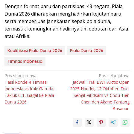
Dengan format baru dan partisipasi 48 negara, Piala
Dunia 2026 diharapkan menghadirkan kejutan baru
serta memperluas jangkauan sepak bola dunia,
termasuk kemungkinan hadirnya tim debutan dari Asia
atau Afrika.
Kualifikasi Piala Dunia 2026
Piala Dunia 2026
Timnas Indonesia
Navigasi
Pos sebelumnya
Pos selanjutnya
Hasil Ronde 4 Timnas
Jadwal Final BWF Arctic Open
pos
Indonesia vs Irak: Garuda
2025 Hari Ini, 12 Oktober: Duel
Takluk 0-1, Gagal ke Piala
Sengit Vitidsarn vs Chou Tien
Dunia 2026
Chen dan Akane Tantang
Busanan