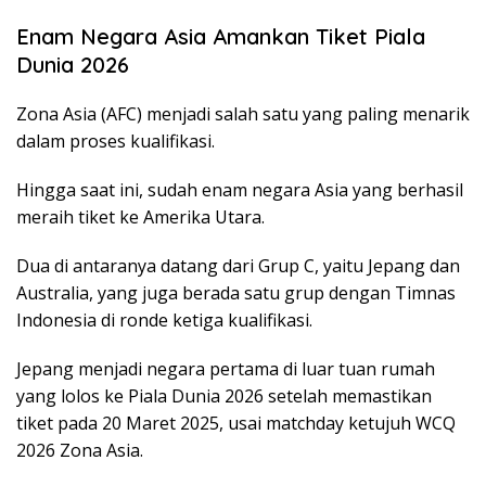
Enam Negara Asia Amankan Tiket Piala
Dunia 2026
Zona Asia (AFC) menjadi salah satu yang paling menarik
dalam proses kualifikasi.
Hingga saat ini, sudah enam negara Asia yang berhasil
meraih tiket ke Amerika Utara.
Dua di antaranya datang dari Grup C, yaitu Jepang dan
Australia, yang juga berada satu grup dengan Timnas
Indonesia di ronde ketiga kualifikasi.
Jepang menjadi negara pertama di luar tuan rumah
yang lolos ke Piala Dunia 2026 setelah memastikan
tiket pada 20 Maret 2025, usai matchday ketujuh WCQ
2026 Zona Asia.