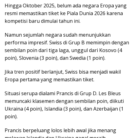
Hingga Oktober 2025, belum ada negara Eropa yang
resmi memastikan tiket ke Piala Dunia 2026 karena
kompetisi baru dimulai tahun ini.
Namun sejumlah negara sudah menunjukkan
performa impresif. Swiss di Grup B memimpin dengan
sembilan poin dari tiga laga, unggul dari Kosovo (4
poin), Slovenia (3 poin), dan Swedia (1 poin).
Jika tren positif berlanjut, Swiss bisa menjadi wakil
Eropa pertama yang memastikan tiket.
Situasi serupa dialami Prancis di Grup D. Les Bleus
memuncaki klasemen dengan sembilan poin, diikuti
Ukraina (4 poin), Islandia (3 poin), dan Azerbaijan (1
poin).
Prancis berpeluang lolos lebih awal jika menang