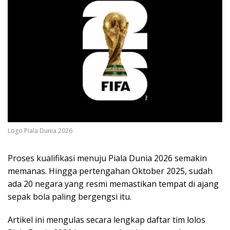
Logo Piala Dunia 2026
Proses kualifikasi menuju Piala Dunia 2026 semakin
memanas. Hingga pertengahan Oktober 2025, sudah
ada 20 negara yang resmi memastikan tempat di ajang
sepak bola paling bergengsi itu.
Artikel ini mengulas secara lengkap daftar tim lolos