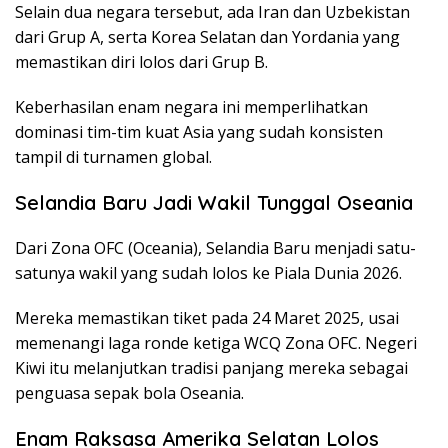
Selain dua negara tersebut, ada Iran dan Uzbekistan
dari Grup A, serta Korea Selatan dan Yordania yang
memastikan diri lolos dari Grup B.
Keberhasilan enam negara ini memperlihatkan
dominasi tim-tim kuat Asia yang sudah konsisten
tampil di turnamen global.
Selandia Baru Jadi Wakil Tunggal Oseania
Dari Zona OFC (Oceania), Selandia Baru menjadi satu-
satunya wakil yang sudah lolos ke Piala Dunia 2026.
Mereka memastikan tiket pada 24 Maret 2025, usai
memenangi laga ronde ketiga WCQ Zona OFC. Negeri
Kiwi itu melanjutkan tradisi panjang mereka sebagai
penguasa sepak bola Oseania.
Enam Raksasa Amerika Selatan Lolos