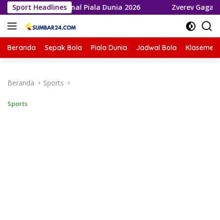
Langsung
aju ke Final Piala Dunia 2026
Sport Headlines
Zverev Gagal Juara di Wim
ke
konten
Beranda
Sepak Bola
Piala Dunia
Jadwal Bola
Klasemen 
Beranda
Sports
Sports