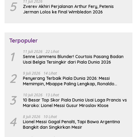
5
11 Juli 2026
Zverev Akhiri Perjalanan Arthur Fery, Petenis
Jerman Lolos ke Final Wimbledon 2026
Terpopuler
1
11 Juli 2026
22 Lihat
Senne Lammens Blunder! Courtois Pasang Badan
Usai Belgia Tersingkir dari Piala Dunia 2026
2
9 Juli 2026
14 Lihat
Penyerang Terbaik Piala Dunia 2026: Messi
Memimpin, Mbappe Paling Lengkap, Ronaldo
Melempem
3
10 Juli 2026
13 Lihat
10 Besar Top Skor Piala Dunia Usai Laga Prancis vs
Maroko: Lionel Messi Gusur Miroslav Klose
4
8 Juli 2026
10 Lihat
Lionel Messi Gagal Penalti, Tapi Bawa Argentina
Bangkit dan Singkirkan Mesir