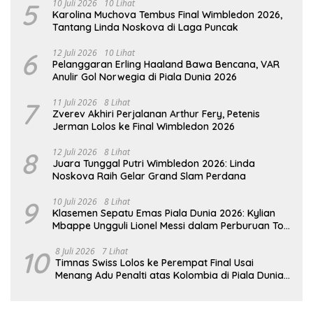
5
10 Juli 2026
10 Lihat
Karolina Muchova Tembus Final Wimbledon 2026,
Tantang Linda Noskova di Laga Puncak
6
12 Juli 2026
10 Lihat
Pelanggaran Erling Haaland Bawa Bencana, VAR
Anulir Gol Norwegia di Piala Dunia 2026
7
11 Juli 2026
8 Lihat
Zverev Akhiri Perjalanan Arthur Fery, Petenis
Jerman Lolos ke Final Wimbledon 2026
8
12 Juli 2026
8 Lihat
Juara Tunggal Putri Wimbledon 2026: Linda
Noskova Raih Gelar Grand Slam Perdana
9
10 Juli 2026
8 Lihat
Klasemen Sepatu Emas Piala Dunia 2026: Kylian
Mbappe Ungguli Lionel Messi dalam Perburuan Top
Skor
10
8 Juli 2026
7 Lihat
Timnas Swiss Lolos ke Perempat Final Usai
Menang Adu Penalti atas Kolombia di Piala Dunia
2026