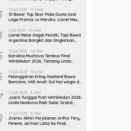
Lengkap, Ronaldo Melempem
3
10 Juli 2026
13 Lihat
10 Besar Top Skor Piala Dunia Usai
Laga Prancis vs Maroko: Lionel Messi
Gusur Miroslav Klose
4
8 Juli 2026
10 Lihat
Lionel Messi Gagal Penalti, Tapi Bawa
Argentina Bangkit dan Singkirkan
Mesir
5
10 Juli 2026
10 Lihat
Karolina Muchova Tembus Final
Wimbledon 2026, Tantang Linda
Noskova di Laga Puncak
6
12 Juli 2026
10 Lihat
Pelanggaran Erling Haaland Bawa
Bencana, VAR Anulir Gol Norwegia di
Piala Dunia 2026
7
12 Juli 2026
9 Lihat
Juara Tunggal Putri Wimbledon 2026:
Linda Noskova Raih Gelar Grand
Slam Perdana
8
11 Juli 2026
8 Lihat
Zverev Akhiri Perjalanan Arthur Fery,
Petenis Jerman Lolos ke Final
Wimbledon 2026