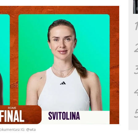
1
 Dokumentasi IG: @wta