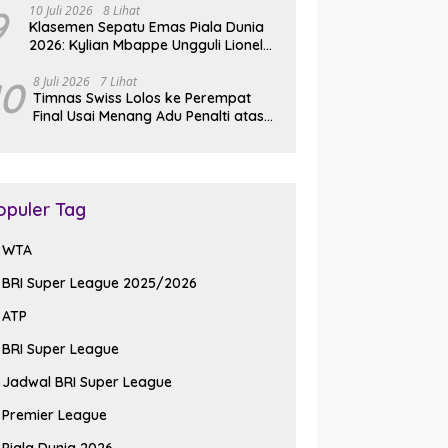
9
10 Juli 2026
8 Lihat
Klasemen Sepatu Emas Piala Dunia
2026: Kylian Mbappe Ungguli Lionel
Messi dalam Perburuan Top Skor
10
8 Juli 2026
7 Lihat
Timnas Swiss Lolos ke Perempat
Final Usai Menang Adu Penalti atas
Kolombia di Piala Dunia 2026
opuler Tag
WTA
BRI Super League 2025/2026
ATP
BRI Super League
Jadwal BRI Super League
Premier League
Piala Dunia 2026