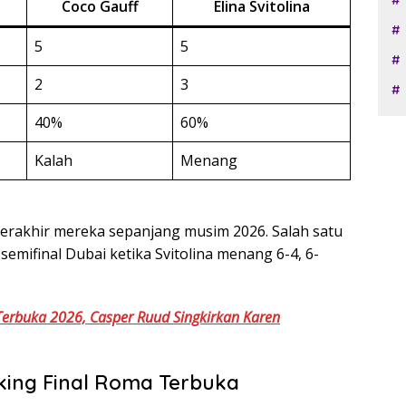
Coco Gauff
Elina Svitolina
5
5
2
3
40%
60%
Kalah
Menang
terakhir mereka sepanjang musim 2026. Salah satu
 semifinal Dubai ketika Svitolina menang 6-4, 6-
Terbuka 2026, Casper Ruud Singkirkan Karen
king Final Roma Terbuka