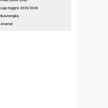
Liga Inggris 2025/2026
Bulutangkis
Arsenal