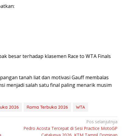
atkan:
pak besar terhadap klasemen Race to WTA Finals
apangan tanah liat dan motivasi Gauff membalas
nsi menjadi salah satu final paling menarik musim
rbuka 2026
Roma Terbuka 2026
WTA
Pos selanjutnya
o
Pedro Acosta Tercepat di Sesi Practice MotoGP
a
Catalunya 2026, KTM Tampil Dominan