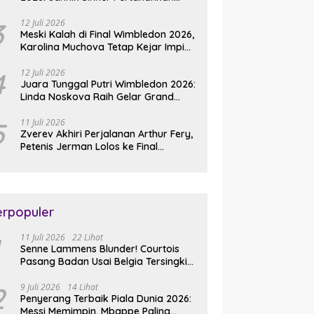
Gelar Usai Kalahkan Alexander
Zverev
3
12 Juli 2026
Meski Kalah di Final Wimbledon 2026,
Karolina Muchova Tetap Kejar Impian
Juara Grand
4
12 Juli 2026
Juara Tunggal Putri Wimbledon 2026:
Linda Noskova Raih Gelar Grand
Slam Perdana
5
11 Juli 2026
Zverev Akhiri Perjalanan Arthur Fery,
Petenis Jerman Lolos ke Final
Wimbledon 2026
erpopuler
11 Juli 2026
22 Lihat
Senne Lammens Blunder! Courtois
Pasang Badan Usai Belgia Tersingkir
dari Piala Dunia 2026
2
9 Juli 2026
14 Lihat
Penyerang Terbaik Piala Dunia 2026:
Messi Memimpin, Mbappe Paling