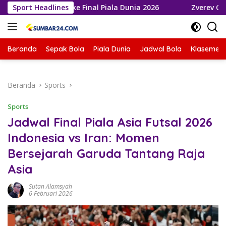
Langsung
a Melaju ke Final Piala Dunia 2026
Sport Headlines
Zverev Gagal Juara d
ke
konten
Beranda
Sepak Bola
Piala Dunia
Jadwal Bola
Klasemen 
Beranda
Sports
Sports
Jadwal Final Piala Asia Futsal 2026
Indonesia vs Iran: Momen
Bersejarah Garuda Tantang Raja
Asia
Sutan Alamsyah
6 Februari 2026