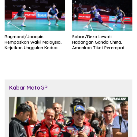
Raymond/Joaquin
Sabar/Reza Lewati
Hempaskan Wakil Malaysia,
Hadangan Ganda China,
Kejutkan Unggulan Kedua
Amankan Tiket Perempat
Dunia di Indonesia Open
Final Indonesia Open 2026
2026
Kabar MotoGP