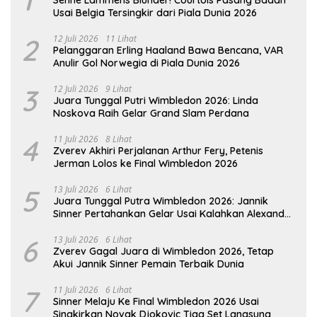
Usai Belgia Tersingkir dari Piala Dunia 2026
2
12 Juli 2026
11 Lihat
Pelanggaran Erling Haaland Bawa Bencana, VAR
Anulir Gol Norwegia di Piala Dunia 2026
3
12 Juli 2026
9 Lihat
Juara Tunggal Putri Wimbledon 2026: Linda
Noskova Raih Gelar Grand Slam Perdana
4
11 Juli 2026
8 Lihat
Zverev Akhiri Perjalanan Arthur Fery, Petenis
Jerman Lolos ke Final Wimbledon 2026
5
13 Juli 2026
6 Lihat
Juara Tunggal Putra Wimbledon 2026: Jannik
Sinner Pertahankan Gelar Usai Kalahkan Alexander
Zverev
6
13 Juli 2026
6 Lihat
Zverev Gagal Juara di Wimbledon 2026, Tetap
Akui Jannik Sinner Pemain Terbaik Dunia
7
11 Juli 2026
6 Lihat
Sinner Melaju Ke Final Wimbledon 2026 Usai
Singkirkan Novak Djokovic Tiga Set Langsung