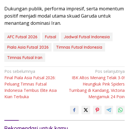
Dukungan publik, performa impresif, serta momentum
positif menjadi modal utama skuad Garuda untuk
menantang dominasi Iran.
AFC Futsal 2026
Futsal
Jadwal Futsal Indonesia
Piala Asia Futsal 2026
Timnas Futsal Indonesia
Timnas Futsal Iran
Navigasi
Pos sebelumnya
Pos selanjutnya
Final Piala Asia Futsal 2026:
IBK Altos Menang Telak 3-0!
pos
Peluang Timnas Futsal
Heungkuk Pink Spiders
Indonesia Tembus Elite Asia
Tumbang di Kandang, Victoria
Kian Terbuka
Mengamuk 24 Poin
Rekomendasi untuk kamu