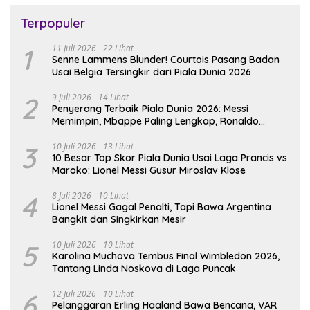
Terpopuler
1
11 Juli 2026
22 Lihat
Senne Lammens Blunder! Courtois Pasang Badan
Usai Belgia Tersingkir dari Piala Dunia 2026
2
9 Juli 2026
14 Lihat
Penyerang Terbaik Piala Dunia 2026: Messi
Memimpin, Mbappe Paling Lengkap, Ronaldo
Melempem
3
10 Juli 2026
13 Lihat
10 Besar Top Skor Piala Dunia Usai Laga Prancis vs
Maroko: Lionel Messi Gusur Miroslav Klose
4
8 Juli 2026
10 Lihat
Lionel Messi Gagal Penalti, Tapi Bawa Argentina
Bangkit dan Singkirkan Mesir
5
10 Juli 2026
10 Lihat
Karolina Muchova Tembus Final Wimbledon 2026,
Tantang Linda Noskova di Laga Puncak
6
12 Juli 2026
10 Lihat
Pelanggaran Erling Haaland Bawa Bencana, VAR