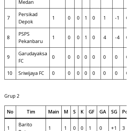
Medan
Persikad
7
1
0
0
1
0
1
-1
0
Depok
PSPS
8
1
0
0
1
0
4
-4
0
Pekanbaru
Garudayaksa
9
0
0
0
0
0
0
0
0
FC
10
Sriwijaya FC
0
0
0
0
0
0
0
0
Grup 2
No
Tim
Main
M
S
K
GF
GA
SG
Poi
Barito
1
1
1
0
0
1
0
+1
3