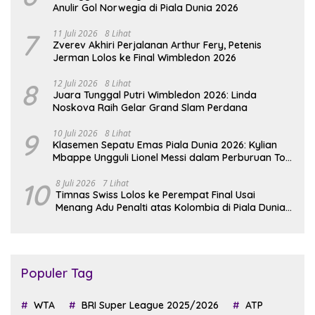
Anulir Gol Norwegia di Piala Dunia 2026
7
11 Juli 2026
8 Lihat
Zverev Akhiri Perjalanan Arthur Fery, Petenis
Jerman Lolos ke Final Wimbledon 2026
8
12 Juli 2026
8 Lihat
Juara Tunggal Putri Wimbledon 2026: Linda
Noskova Raih Gelar Grand Slam Perdana
9
10 Juli 2026
8 Lihat
Klasemen Sepatu Emas Piala Dunia 2026: Kylian
Mbappe Ungguli Lionel Messi dalam Perburuan Top
Skor
10
8 Juli 2026
7 Lihat
Timnas Swiss Lolos ke Perempat Final Usai
Menang Adu Penalti atas Kolombia di Piala Dunia
2026
Populer Tag
WTA
BRI Super League 2025/2026
ATP