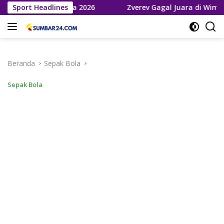
Langsung
la Dunia 2026
Sport Headlines
Zverev Gagal Juara di Wimbledon 2026, Te
ke
konten
Beranda
Sepak Bola
Sepak Bola