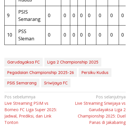
PSIS
9
0
0
0
0
0
0
0
0
Semarang
PSS
10
0
0
0
0
0
0
0
0
Sleman
Garudayaksa FC
Liga 2 Championship 2025
Pegadaian Championship 2025-26
Persiku Kudus
PSIS Semarang
Sriwijaya FC
Navigasi
Pos sebelumnya
Pos selanjutnya
Live Streaming PSIM vs
Live Streaming Sriwijaya vs
pos
Borneo FC Liga Super 2025:
Garudayaksa Liga 2
Jadwal, Prediksi, dan Link
Championship 2025: Duel
Tonton
Panas di Jakabaring