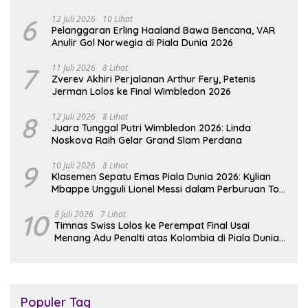
6
12 Juli 2026
10 Lihat
Pelanggaran Erling Haaland Bawa Bencana, VAR
Anulir Gol Norwegia di Piala Dunia 2026
7
11 Juli 2026
8 Lihat
Zverev Akhiri Perjalanan Arthur Fery, Petenis
Jerman Lolos ke Final Wimbledon 2026
8
12 Juli 2026
8 Lihat
Juara Tunggal Putri Wimbledon 2026: Linda
Noskova Raih Gelar Grand Slam Perdana
9
10 Juli 2026
8 Lihat
Klasemen Sepatu Emas Piala Dunia 2026: Kylian
Mbappe Ungguli Lionel Messi dalam Perburuan Top
Skor
10
8 Juli 2026
7 Lihat
Timnas Swiss Lolos ke Perempat Final Usai
Menang Adu Penalti atas Kolombia di Piala Dunia
2026
Populer Tag