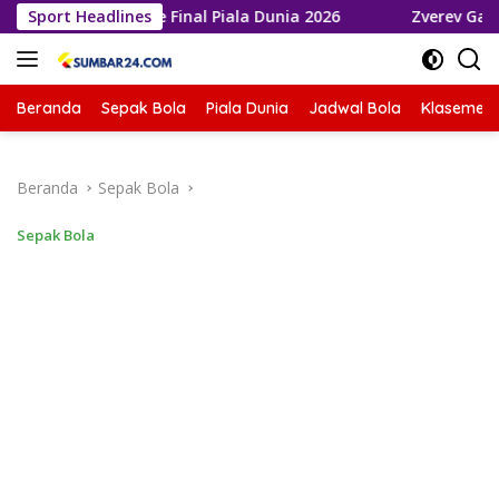
Langsung
Melaju ke Final Piala Dunia 2026
Sport Headlines
Zverev Gagal Juara di 
ke
konten
Beranda
Sepak Bola
Piala Dunia
Jadwal Bola
Klasemen 
Beranda
Sepak Bola
Sepak Bola