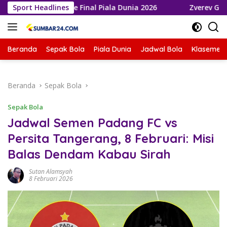
Langsung
 Melaju ke Final Piala Dunia 2026
Sport Headlines
Zverev Gagal Juara di
ke
konten
Beranda
Sepak Bola
Piala Dunia
Jadwal Bola
Klasemen 
Beranda
Sepak Bola
Sepak Bola
Jadwal Semen Padang FC vs
Persita Tangerang, 8 Februari: Misi
Balas Dendam Kabau Sirah
Sutan Alamsyah
8 Februari 2026