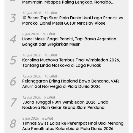
Memimpin, Mbappe Paling Lengkap, Ronaldo
Melempem
3
10 Juli 2026
13 Lihat
10 Besar Top Skor Piala Dunia Usai Laga Prancis vs
Maroko: Lionel Messi Gusur Miroslav Klose
4
8 Juli 2026
10 Lihat
Lionel Messi Gagal Penalti, Tapi Bawa Argentina
Bangkit dan Singkirkan Mesir
5
10 Juli 2026
10 Lihat
Karolina Muchova Tembus Final Wimbledon 2026,
Tantang Linda Noskova di Laga Puncak
6
12 Juli 2026
10 Lihat
Pelanggaran Erling Haaland Bawa Bencana, VAR
Anulir Gol Norwegia di Piala Dunia 2026
7
12 Juli 2026
9 Lihat
Juara Tunggal Putri Wimbledon 2026: Linda
Noskova Raih Gelar Grand Slam Perdana
8
8 Juli 2026
8 Lihat
Timnas Swiss Lolos ke Perempat Final Usai Menang
Adu Penalti atas Kolombia di Piala Dunia 2026