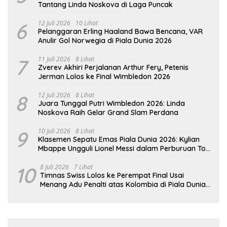
Tantang Linda Noskova di Laga Puncak
6
12 Juli 2026
10 Lihat
Pelanggaran Erling Haaland Bawa Bencana, VAR
Anulir Gol Norwegia di Piala Dunia 2026
7
11 Juli 2026
8 Lihat
Zverev Akhiri Perjalanan Arthur Fery, Petenis
Jerman Lolos ke Final Wimbledon 2026
8
12 Juli 2026
8 Lihat
Juara Tunggal Putri Wimbledon 2026: Linda
Noskova Raih Gelar Grand Slam Perdana
9
10 Juli 2026
8 Lihat
Klasemen Sepatu Emas Piala Dunia 2026: Kylian
Mbappe Ungguli Lionel Messi dalam Perburuan Top
Skor
10
8 Juli 2026
7 Lihat
Timnas Swiss Lolos ke Perempat Final Usai
Menang Adu Penalti atas Kolombia di Piala Dunia
2026