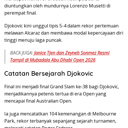
diuntungkan oleh mundurnya Lorenzo Musetti di
perempat final.
Djokovic kini unggul tipis 5-4 dalam rekor pertemuan
melawan Alcaraz dan membawa modal kepercayaan diri
tinggi menuju laga puncak.
BACA JUGA:
Janice Tjen dan Zeyneb Sonmez Resmi
Tampil di Mubadala Abu Dhabi Open 2026
Catatan Bersejarah Djokovic
Final ini menjadi final Grand Slam ke-38 bagi Djokovic,
menjadikannya petenis tertua di era Open yang
mencapai final Australian Open.
Ia juga mencatatkan 104 kemenangan di Melbourne
Park, rekor terbanyak sepanjang sejarah turnamen,