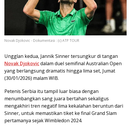
Novak Djokovic - Dokumentasi : (c) ATP TOUR
Ungglan kedua, Jannik Sinner tersungkur di tangan
Novak Djokovic
dalam duel semifinal Australian Open
yang berlangsung dramatis hingga lima set, Jumat
(30/01/2026) malam WIB.
Petenis Serbia itu tampil luar biasa dengan
menumbangkan sang juara bertahan sekaligus
mengakhiri tren negatif lima kekalahan beruntun dari
Sinner, untuk memastikan tiket ke final Grand Slam
pertamanya sejak Wimbledon 2024.