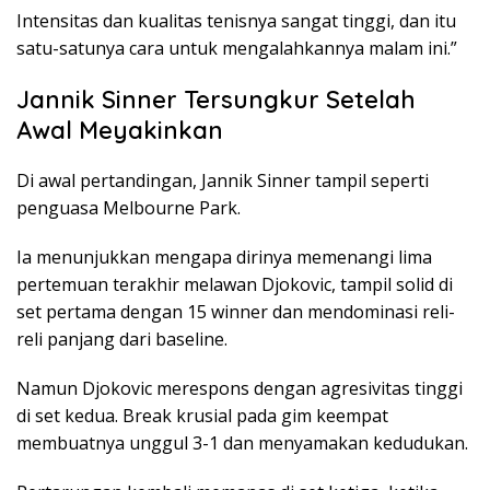
Intensitas dan kualitas tenisnya sangat tinggi, dan itu
satu-satunya cara untuk mengalahkannya malam ini.”
Jannik Sinner Tersungkur Setelah
Awal Meyakinkan
Di awal pertandingan, Jannik Sinner tampil seperti
penguasa Melbourne Park.
Ia menunjukkan mengapa dirinya memenangi lima
pertemuan terakhir melawan Djokovic, tampil solid di
set pertama dengan 15 winner dan mendominasi reli-
reli panjang dari baseline.
Namun Djokovic merespons dengan agresivitas tinggi
di set kedua. Break krusial pada gim keempat
membuatnya unggul 3-1 dan menyamakan kedudukan.