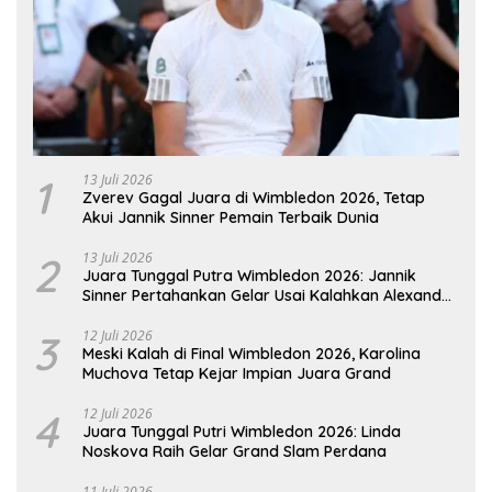
1
13 Juli 2026
Zverev Gagal Juara di Wimbledon 2026, Tetap
Akui Jannik Sinner Pemain Terbaik Dunia
2
13 Juli 2026
Juara Tunggal Putra Wimbledon 2026: Jannik
Sinner Pertahankan Gelar Usai Kalahkan Alexander
Zverev
3
12 Juli 2026
Meski Kalah di Final Wimbledon 2026, Karolina
Muchova Tetap Kejar Impian Juara Grand
4
12 Juli 2026
Juara Tunggal Putri Wimbledon 2026: Linda
Noskova Raih Gelar Grand Slam Perdana
11 Juli 2026