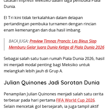
catatan impresif Meksiko dalam laga pembuka Piala
Dunia.
El Tri kini tidak terkalahkan dalam delapan
pertandingan pembuka turnamen dengan rincian
enam kemenangan dan dua hasil imbang.
BACA JUGA:
Preview Timnas Prancis: Les Bleus Siap
Memburu Gelar Juara Dunia Ketiga di Piala Dunia 2026
Sebagai salah satu tuan rumah Piala Dunia 2026, hasil
ini menjadi modal penting bagi Meksiko untuk
melangkah lebih jauh di Grup A.
Julian Quinones Jadi Sorotan Dunia
Penampilan Julian Quinones menjadi salah satu cerita
terbesar pada hari pertama
FIFA World Cup 2026
.
Selain mencetak gol bersejarah, ia juga tampil aktif