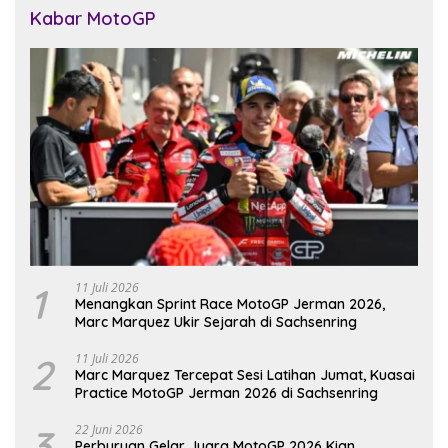
Kabar MotoGP
1
11 Juli 2026
Menangkan Sprint Race MotoGP Jerman 2026,
Marc Marquez Ukir Sejarah di Sachsenring
2
11 Juli 2026
Marc Marquez Tercepat Sesi Latihan Jumat, Kuasai
Practice MotoGP Jerman 2026 di Sachsenring
3
22 Juni 2026
Perburuan Gelar Juara MotoGP 2026 Kian