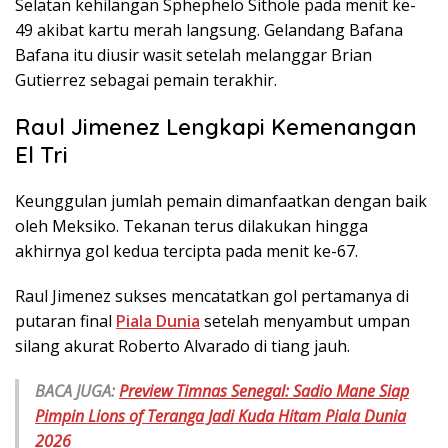
Selatan kehilangan Sphephelo Sithole pada menit ke-
49 akibat kartu merah langsung. Gelandang Bafana
Bafana itu diusir wasit setelah melanggar Brian
Gutierrez sebagai pemain terakhir.
Raul Jimenez Lengkapi Kemenangan
El Tri
Keunggulan jumlah pemain dimanfaatkan dengan baik
oleh Meksiko. Tekanan terus dilakukan hingga
akhirnya gol kedua tercipta pada menit ke-67.
Raul Jimenez sukses mencatatkan gol pertamanya di
putaran final
Piala Dunia
setelah menyambut umpan
silang akurat Roberto Alvarado di tiang jauh.
BACA JUGA:
Preview Timnas Senegal: Sadio Mane Siap
Pimpin Lions of Teranga Jadi Kuda Hitam Piala Dunia
2026