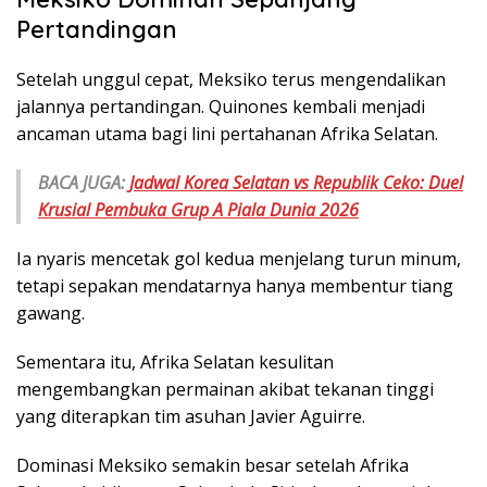
Pertandingan
Setelah unggul cepat, Meksiko terus mengendalikan
jalannya pertandingan. Quinones kembali menjadi
ancaman utama bagi lini pertahanan Afrika Selatan.
BACA JUGA:
Jadwal Korea Selatan vs Republik Ceko: Duel
Krusial Pembuka Grup A Piala Dunia 2026
Ia nyaris mencetak gol kedua menjelang turun minum,
tetapi sepakan mendatarnya hanya membentur tiang
gawang.
Sementara itu, Afrika Selatan kesulitan
mengembangkan permainan akibat tekanan tinggi
yang diterapkan tim asuhan Javier Aguirre.
Dominasi Meksiko semakin besar setelah Afrika