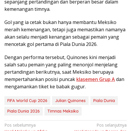
sepanjang pertandingan dan berperan besar dalam
kemenangan timnya.
Gol yang ia cetak bukan hanya membantu Meksiko
meraih kemenangan, tetapi juga memastikan namanya
akan selalu menjadi kenangan sebagai pemain yang
mencetak gol pertama di Piala Dunia 2026.
Dengan performa tersebut, Quinones kini menjadi
salah satu pemain yang paling menonjol menjelang
pertandingan berikutnya, saat Meksiko berupaya
mempertahankan posisi puncak
klasemen Grup A
dan
mengamankan tiket ke babak gugur.
FIFA World Cup 2026
Julian Quinones
Piala Dunia
Piala Dunia 2026
Timnas Meksiko
Navigasi
Pos sebelumnya
Pos selanjutnya