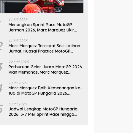
11 Juli 2026
Menangkan Sprint Race MotoGP
Jerman 2026, Marc Marquez Ukir
Sejarah di Sachsenring
2
11 Juli 2026
Marc Marquez Tercepat Sesi Latihan
Jumat, Kuasai Practice MotoGP
Jerman 2026 di Sachsenring
3
22 Juni 2026
Perburuan Gelar Juara MotoGP 2026
Kian Memanas, Marc Marquez
Kembali Jadi Ancaman
4
7 Juni 2026
Marc Marquez Raih Kemenangan ke-
100 di MotoGP Hungaria 2026,
Pangkas Jarak dari Bezzecchi
5
5 Juni 2026
Jadwal Lengkap MotoGP Hungaria
2026, 5-7 Mei: Sprint Race hingga
Balapan Utama di Balaton Park