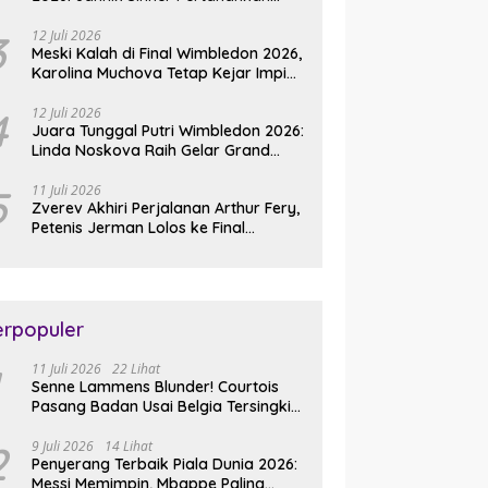
Gelar Usai Kalahkan Alexander
Zverev
3
12 Juli 2026
Meski Kalah di Final Wimbledon 2026,
Karolina Muchova Tetap Kejar Impian
Juara Grand
4
12 Juli 2026
Juara Tunggal Putri Wimbledon 2026:
Linda Noskova Raih Gelar Grand
Slam Perdana
5
11 Juli 2026
Zverev Akhiri Perjalanan Arthur Fery,
Petenis Jerman Lolos ke Final
Wimbledon 2026
erpopuler
11 Juli 2026
22 Lihat
Senne Lammens Blunder! Courtois
Pasang Badan Usai Belgia Tersingkir
dari Piala Dunia 2026
2
9 Juli 2026
14 Lihat
Penyerang Terbaik Piala Dunia 2026:
Messi Memimpin, Mbappe Paling