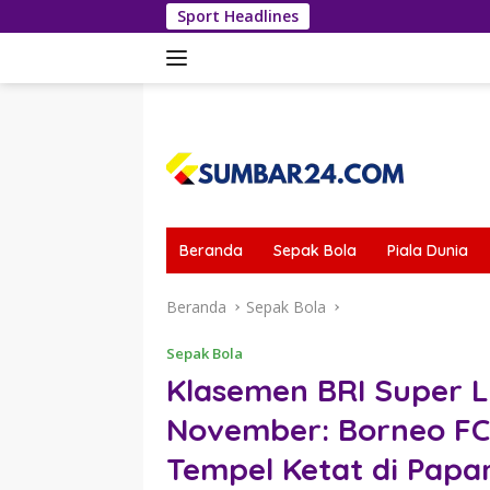
Langsung
Sport Headlines
Dua Gol S
ke
konten
tutup
Beranda
Sepak Bola
Piala Dunia
Beranda
Sepak Bola
Sepak Bola
Klasemen BRI Super L
November: Borneo FC 
Tempel Ketat di Papa