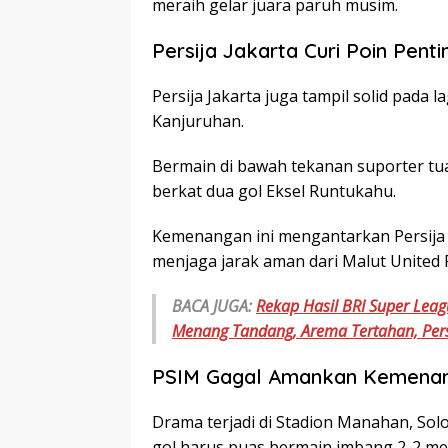
meraih gelar juara paruh musim.
Persija Jakarta Curi Poin Penti
Persija Jakarta juga tampil solid pada
Kanjuruhan.
Bermain di bawah tekanan suporter t
berkat dua gol Eksel Runtukahu.
Kemenangan ini mengantarkan Persija 
menjaga jarak aman dari Malut United F
BACA JUGA:
Rekap Hasil BRI Super Leag
Menang Tandang, Arema Tertahan, Pe
PSIM Gagal Amankan Kemenang
Drama terjadi di Stadion Manahan, Sol
gol harus puas bermain imbang 2-2 mel