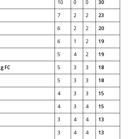
10
0
0
30
7
2
2
23
6
2
2
20
6
1
2
19
5
4
2
19
g FC
5
3
3
18
5
3
3
18
4
3
3
15
4
3
4
15
3
4
4
13
3
4
4
13