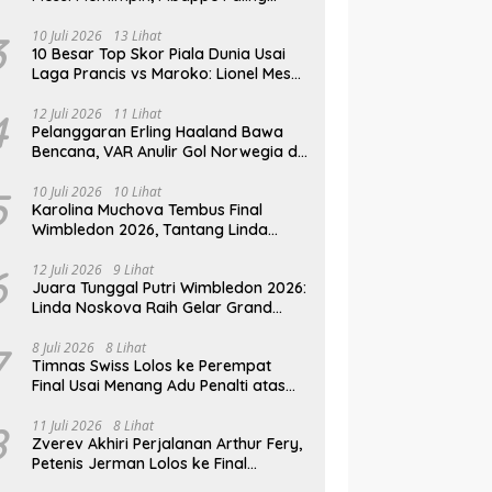
Lengkap, Ronaldo Melempem
3
10 Juli 2026
13 Lihat
10 Besar Top Skor Piala Dunia Usai
Laga Prancis vs Maroko: Lionel Messi
Gusur Miroslav Klose
4
12 Juli 2026
11 Lihat
Pelanggaran Erling Haaland Bawa
Bencana, VAR Anulir Gol Norwegia di
Piala Dunia 2026
5
10 Juli 2026
10 Lihat
Karolina Muchova Tembus Final
Wimbledon 2026, Tantang Linda
Noskova di Laga Puncak
6
12 Juli 2026
9 Lihat
Juara Tunggal Putri Wimbledon 2026:
Linda Noskova Raih Gelar Grand
Slam Perdana
7
8 Juli 2026
8 Lihat
Timnas Swiss Lolos ke Perempat
Final Usai Menang Adu Penalti atas
Kolombia di Piala Dunia 2026
8
11 Juli 2026
8 Lihat
Zverev Akhiri Perjalanan Arthur Fery,
Petenis Jerman Lolos ke Final
Wimbledon 2026