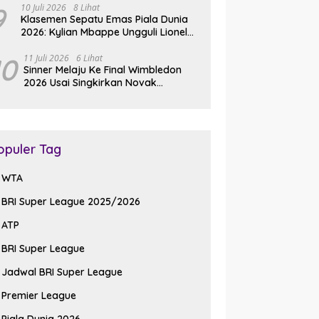
9
10 Juli 2026
8 Lihat
Klasemen Sepatu Emas Piala Dunia
2026: Kylian Mbappe Ungguli Lionel
Messi dalam Perburuan Top Skor
10
11 Juli 2026
6 Lihat
Sinner Melaju Ke Final Wimbledon
2026 Usai Singkirkan Novak
Djokovic Tiga Set Langsung
opuler Tag
WTA
BRI Super League 2025/2026
ATP
BRI Super League
Jadwal BRI Super League
Premier League
Piala Dunia 2026