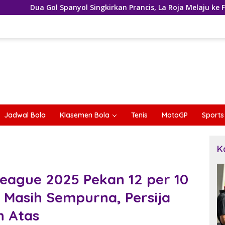
panyol Singkirkan Prancis, La Roja Melaju ke Final Piala Dunia 2
Jadwal Bola
Klasemen Bola
Tenis
MotoGP
Sports
K
eague 2025 Pekan 12 per 10
Masih Sempurna, Persija
n Atas