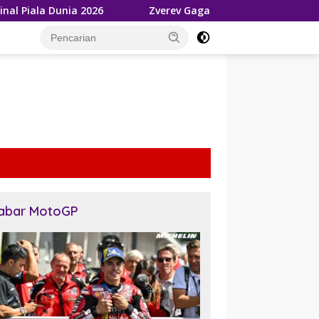
026
Zverev Gagal Juara di Wimbledon 2026, Tetap Akui J
tutup
abar MotoGP