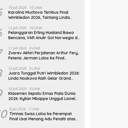
Mesir
5
10 Juli 2026
10 Lihat
Karolina Muchova Tembus Final
Wimbledon 2026, Tantang Linda
Noskova di Laga Puncak
6
12 Juli 2026
10 Lihat
Pelanggaran Erling Haaland Bawa
Bencana, VAR Anulir Gol Norwegia di
Piala Dunia 2026
7
11 Juli 2026
8 Lihat
Zverev Akhiri Perjalanan Arthur Fery,
Petenis Jerman Lolos ke Final
Wimbledon 2026
8
12 Juli 2026
8 Lihat
Juara Tunggal Putri Wimbledon 2026:
Linda Noskova Raih Gelar Grand
Slam Perdana
9
10 Juli 2026
8 Lihat
Klasemen Sepatu Emas Piala Dunia
2026: Kylian Mbappe Ungguli Lionel
Messi dalam Perburuan Top Skor
10
8 Juli 2026
7 Lihat
Timnas Swiss Lolos ke Perempat
Final Usai Menang Adu Penalti atas
Kolombia di Piala Dunia 2026