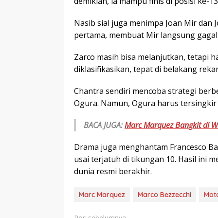
demikian, ia mampu finis di posisi ke-13
Nasib sial juga menimpa Joan Mir dan 
pertama, membuat Mir langsung gagal
Zarco masih bisa melanjutkan, tetapi h
diklasifikasikan, tepat di belakang rek
Chantra sendiri mencoba strategi berb
Ogura. Namun, Ogura harus tersingkir l
BACA JUGA:
Marc Marquez Bangkit di 
Drama juga menghantam Francesco Bag
usai terjatuh di tikungan 10. Hasil i
dunia resmi berakhir.
Marc Marquez
Marco Bezzecchi
Mot
Pos sebelumnya