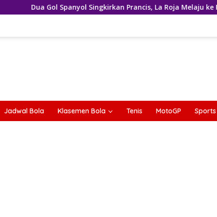
nyol Singkirkan Prancis, La Roja Melaju ke Final Piala Dunia 202
Jadwal Bola
Klasemen Bola
Tenis
MotoGP
Sports