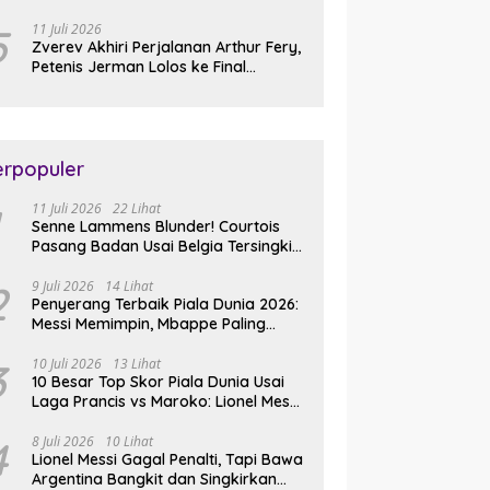
Slam Perdana
5
11 Juli 2026
Zverev Akhiri Perjalanan Arthur Fery,
Petenis Jerman Lolos ke Final
Wimbledon 2026
erpopuler
11 Juli 2026
22 Lihat
Senne Lammens Blunder! Courtois
Pasang Badan Usai Belgia Tersingkir
dari Piala Dunia 2026
2
9 Juli 2026
14 Lihat
Penyerang Terbaik Piala Dunia 2026:
Messi Memimpin, Mbappe Paling
Lengkap, Ronaldo Melempem
3
10 Juli 2026
13 Lihat
10 Besar Top Skor Piala Dunia Usai
Laga Prancis vs Maroko: Lionel Messi
Gusur Miroslav Klose
4
8 Juli 2026
10 Lihat
Lionel Messi Gagal Penalti, Tapi Bawa
Argentina Bangkit dan Singkirkan