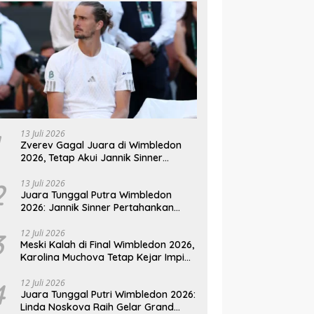
13 Juli 2026
Zverev Gagal Juara di Wimbledon
2026, Tetap Akui Jannik Sinner
Pemain Terbaik Dunia
2
13 Juli 2026
Juara Tunggal Putra Wimbledon
2026: Jannik Sinner Pertahankan
Gelar Usai Kalahkan Alexander
Zverev
3
12 Juli 2026
Meski Kalah di Final Wimbledon 2026,
Karolina Muchova Tetap Kejar Impian
Juara Grand
4
12 Juli 2026
Juara Tunggal Putri Wimbledon 2026:
Linda Noskova Raih Gelar Grand