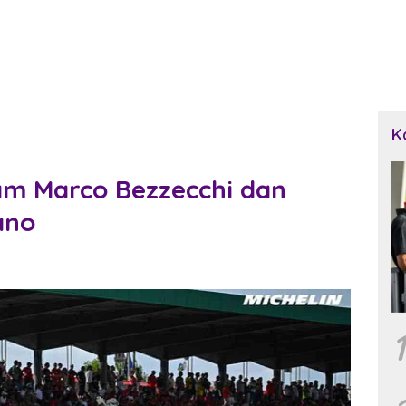
K
m Marco Bezzecchi dan
ano
1