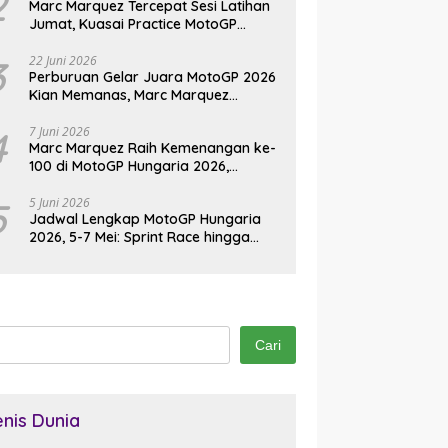
2
Marc Marquez Tercepat Sesi Latihan
Jumat, Kuasai Practice MotoGP
Jerman 2026 di Sachsenring
3
22 Juni 2026
Perburuan Gelar Juara MotoGP 2026
Kian Memanas, Marc Marquez
Kembali Jadi Ancaman
4
7 Juni 2026
Marc Marquez Raih Kemenangan ke-
100 di MotoGP Hungaria 2026,
Pangkas Jarak dari Bezzecchi
5
5 Juni 2026
Jadwal Lengkap MotoGP Hungaria
2026, 5-7 Mei: Sprint Race hingga
Balapan Utama di Balaton Park
Cari
enis Dunia