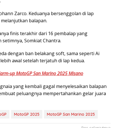
.
Johann Zarco. Keduanya bersenggolan di lap
 melanjutkan balapan.
anya finis terakhir dari 16 pembalap yang
an setimnya, Somkiat Chantra.
eda dengan ban belakang soft, sama seperti Ai
ebih awal setelah terjatuh di lap kedua.
Warm-up MotoGP San Marino 2025 Misano
naia yang kembali gagal menyelesaikan balapan
ni membuat peluangnya mempertahankan gelar juara
oGP
MotoGP 2025
MotoGP San Marino 2025
Pos selanjutnya