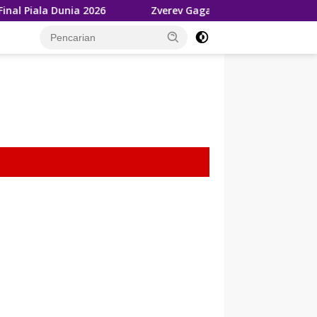
6
Zverev Gagal Juara di Wimbledon 2026, Tetap Akui Ja
tutup