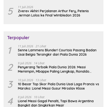
5
11 Juli 2026
Zverev Akhiri Perjalanan Arthur Fery, Petenis
Jerman Lolos ke Final Wimbledon 2026
Terpopuler
1
11 Juli 2026
21 Lihat
Senne Lammens Blunder! Courtois Pasang Badan
Usai Belgia Tersingkir dari Piala Dunia 2026
2
9 Juli 2026
14 Lihat
Penyerang Terbaik Piala Dunia 2026: Messi
Memimpin, Mbappe Paling Lengkap, Ronaldo
Melempem
3
10 Juli 2026
13 Lihat
10 Besar Top Skor Piala Dunia Usai Laga Prancis vs
Maroko: Lionel Messi Gusur Miroslav Klose
4
8 Juli 2026
10 Lihat
Lionel Messi Gagal Penalti, Tapi Bawa Argentina
Bangkit dan Singkirkan Mesir