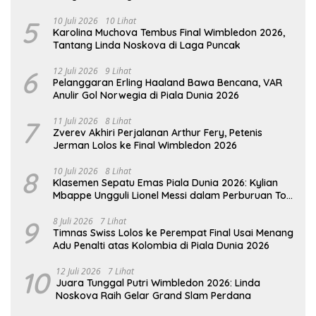
5
10 Juli 2026
10 Lihat
Karolina Muchova Tembus Final Wimbledon 2026,
Tantang Linda Noskova di Laga Puncak
6
12 Juli 2026
9 Lihat
Pelanggaran Erling Haaland Bawa Bencana, VAR
Anulir Gol Norwegia di Piala Dunia 2026
7
11 Juli 2026
8 Lihat
Zverev Akhiri Perjalanan Arthur Fery, Petenis
Jerman Lolos ke Final Wimbledon 2026
8
10 Juli 2026
8 Lihat
Klasemen Sepatu Emas Piala Dunia 2026: Kylian
Mbappe Ungguli Lionel Messi dalam Perburuan Top
Skor
9
8 Juli 2026
7 Lihat
Timnas Swiss Lolos ke Perempat Final Usai Menang
Adu Penalti atas Kolombia di Piala Dunia 2026
10
12 Juli 2026
7 Lihat
Juara Tunggal Putri Wimbledon 2026: Linda
Noskova Raih Gelar Grand Slam Perdana