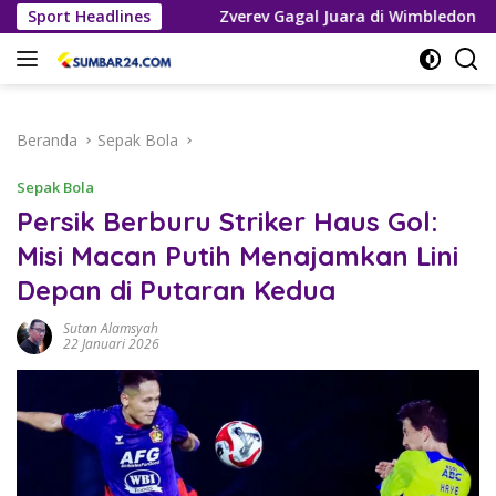
Langsung
ia 2026
Sport Headlines
Zverev Gagal Juara di Wimbledon 2026, Tetap Ak
ke
konten
Beranda
Sepak Bola
Sepak Bola
Persik Berburu Striker Haus Gol:
Misi Macan Putih Menajamkan Lini
Depan di Putaran Kedua
Sutan Alamsyah
22 Januari 2026