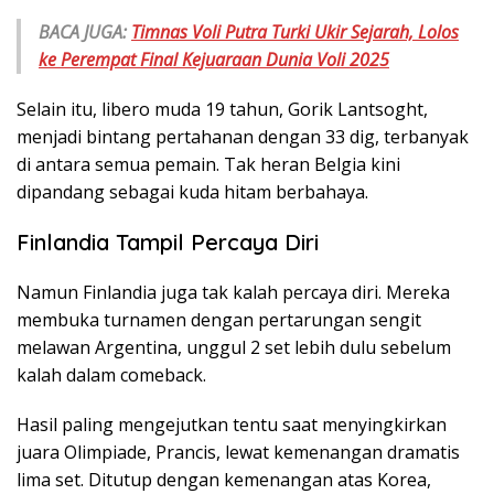
BACA JUGA:
Timnas Voli Putra Turki Ukir Sejarah, Lolos
ke Perempat Final Kejuaraan Dunia Voli 2025
Selain itu, libero muda 19 tahun, Gorik Lantsoght,
menjadi bintang pertahanan dengan 33 dig, terbanyak
di antara semua pemain. Tak heran Belgia kini
dipandang sebagai kuda hitam berbahaya.
Finlandia Tampil Percaya Diri
Namun Finlandia juga tak kalah percaya diri. Mereka
membuka turnamen dengan pertarungan sengit
melawan Argentina, unggul 2 set lebih dulu sebelum
kalah dalam comeback.
Hasil paling mengejutkan tentu saat menyingkirkan
juara Olimpiade, Prancis, lewat kemenangan dramatis
lima set. Ditutup dengan kemenangan atas Korea,