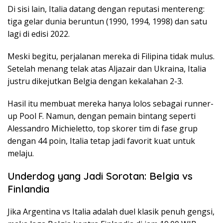
Di sisi lain, Italia datang dengan reputasi mentereng:
tiga gelar dunia beruntun (1990, 1994, 1998) dan satu
lagi di edisi 2022.
Meski begitu, perjalanan mereka di Filipina tidak mulus.
Setelah menang telak atas Aljazair dan Ukraina, Italia
justru dikejutkan Belgia dengan kekalahan 2-3.
Hasil itu membuat mereka hanya lolos sebagai runner-
up Pool F. Namun, dengan pemain bintang seperti
Alessandro Michieletto, top skorer tim di fase grup
dengan 44 poin, Italia tetap jadi favorit kuat untuk
melaju.
Underdog yang Jadi Sorotan: Belgia vs
Finlandia
Jika Argentina vs Italia adalah duel klasik penuh gengsi,