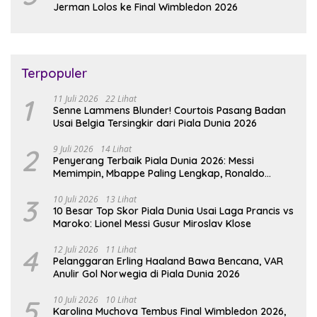
Jerman Lolos ke Final Wimbledon 2026
Terpopuler
1
11 Juli 2026
22 Lihat
Senne Lammens Blunder! Courtois Pasang Badan
Usai Belgia Tersingkir dari Piala Dunia 2026
2
9 Juli 2026
14 Lihat
Penyerang Terbaik Piala Dunia 2026: Messi
Memimpin, Mbappe Paling Lengkap, Ronaldo
Melempem
3
10 Juli 2026
13 Lihat
10 Besar Top Skor Piala Dunia Usai Laga Prancis vs
Maroko: Lionel Messi Gusur Miroslav Klose
4
12 Juli 2026
11 Lihat
Pelanggaran Erling Haaland Bawa Bencana, VAR
Anulir Gol Norwegia di Piala Dunia 2026
5
10 Juli 2026
10 Lihat
Karolina Muchova Tembus Final Wimbledon 2026,