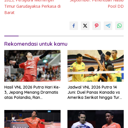
Timur Garudayaksa Perkasa di
Pool DD
Barat
Rekomendasi untuk kamu
Hasil VNL 2026 Putra Hari Ke-
Jadwal VNL 2026 Putra 14
3, Jepang Menang Dramatis
Juni: Duel Panas Kanada vs
atas Polandia, Ran
Amerika Serikat hingga Turki
Takahashi Bersinar
vs Italia