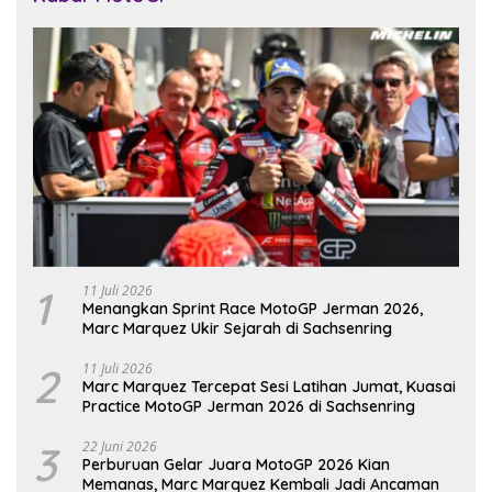
1
11 Juli 2026
Menangkan Sprint Race MotoGP Jerman 2026,
Marc Marquez Ukir Sejarah di Sachsenring
2
11 Juli 2026
Marc Marquez Tercepat Sesi Latihan Jumat, Kuasai
Practice MotoGP Jerman 2026 di Sachsenring
3
22 Juni 2026
Perburuan Gelar Juara MotoGP 2026 Kian
Memanas, Marc Marquez Kembali Jadi Ancaman