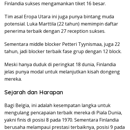
Finlandia sukses mengamankan tiket 16 besar.
Tim asal Eropa Utara ini juga punya bintang muda
potensial. Luka Marttila (22 tahun) memimpin daftar
penerima terbaik dengan 27 reception sukses.
Sementara middle blocker Petteri Tyynismaa, juga 22
tahun, jadi blocker terbaik fase grup dengan 12 block.
Meski hanya duduk di peringkat 18 dunia, Finlandia
jelas punya modal untuk melanjutkan kisah dongeng
mereka.
Sejarah dan Harapan
Bagi Belgia, ini adalah kesempatan langka untuk
mengulang pencapaian terbaik mereka di Piala Dunia,
yakni finis di posisi 8 pada 1970. Sementara Finlandia
berusaha melampaui prestasi terbaiknya, posisi 9 pada