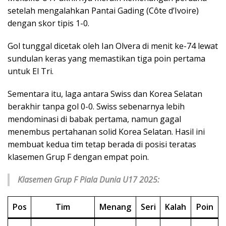
setelah mengalahkan Pantai Gading (Côte d’Ivoire)
dengan skor tipis 1-0.
Gol tunggal dicetak oleh Ian Olvera di menit ke-74 lewat
sundulan keras yang memastikan tiga poin pertama
untuk El Tri.
Sementara itu, laga antara Swiss dan Korea Selatan
berakhir tanpa gol 0-0. Swiss sebenarnya lebih
mendominasi di babak pertama, namun gagal
menembus pertahanan solid Korea Selatan. Hasil ini
membuat kedua tim tetap berada di posisi teratas
klasemen Grup F dengan empat poin.
Klasemen Grup F Piala Dunia U17 2025:
Pos
Tim
Menang
Seri
Kalah
Poin