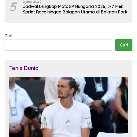
5
5 Juni 2026
Jadwal Lengkap MotoGP Hungaria 2026, 5-7 Mei:
Sprint Race hingga Balapan Utama di Balaton Park
Cari
Cari
Tenis Dunia