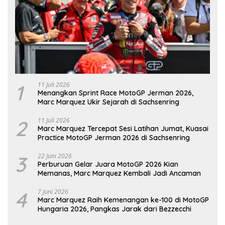
1
11 Juli 2026
Menangkan Sprint Race MotoGP Jerman 2026,
Marc Marquez Ukir Sejarah di Sachsenring
2
11 Juli 2026
Marc Marquez Tercepat Sesi Latihan Jumat, Kuasai
Practice MotoGP Jerman 2026 di Sachsenring
3
22 Juni 2026
Perburuan Gelar Juara MotoGP 2026 Kian
Memanas, Marc Marquez Kembali Jadi Ancaman
4
7 Juni 2026
Marc Marquez Raih Kemenangan ke-100 di MotoGP
Hungaria 2026, Pangkas Jarak dari Bezzecchi