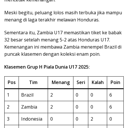
Meski begitu, peluang lolos masih terbuka jika mampu
menang di laga terakhir melawan Honduras.
Sementara itu, Zambia U17 memastikan tiket ke babak
32 besar setelah menang 5-2 atas Honduras U17.
Kemenangan ini membawa Zambia menempel Brazil di
puncak klasemen dengan koleksi enam poin.
Klasemen Grup H Piala Dunia U17 2025:
Pos
Tim
Menang
Seri
Kalah
Poin
1
Brazil
2
0
0
6
2
Zambia
2
0
0
6
3
Indonesia
0
0
2
0