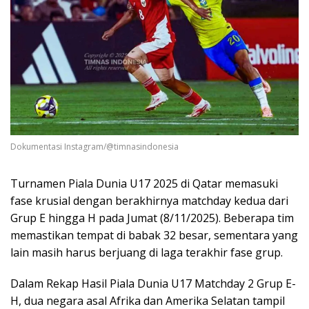
Dokumentasi Instagram/@timnasindonesia
Turnamen Piala Dunia U17 2025 di Qatar memasuki
fase krusial dengan berakhirnya matchday kedua dari
Grup E hingga H pada Jumat (8/11/2025). Beberapa tim
memastikan tempat di babak 32 besar, sementara yang
lain masih harus berjuang di laga terakhir fase grup.
Dalam Rekap Hasil Piala Dunia U17 Matchday 2 Grup E-
H, dua negara asal Afrika dan Amerika Selatan tampil