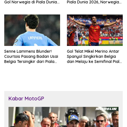
Gol Norwegia di Piala Dunia
Piala Dunia 2026, Norwegia
2026
Tersingkir Lewat Extra Time
Senne Lammens Blunder!
Gol Telat Mikel Merino Antar
Courtois Pasang Badan Usai
Spanyol Singkirkan Belgia
Belgia Tersingkir dari Piala
dan Melaju ke Semifinal Piala
Dunia 2026
Dunia 2026
Kabar MotoGP