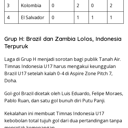
3
Kolombia
0
2
0
2
4
El Salvador
0
1
1
1
Grup H: Brazil dan Zambia Lolos, Indonesia
Terpuruk
Laga di Grup H menjadi sorotan bagi publik Tanah Air.
Timnas Indonesia U17 harus mengakui keunggulan
Brazil U17 setelah kalah 0-4 di Aspire Zone Pitch 7,
Doha.
Gol-gol Brazil dicetak oleh Luis Eduardo, Felipe Moraes,
Pablo Ruan, dan satu gol bunuh diri Putu Panji.
Kekalahan ini membuat Timnas Indonesia U17
kebobolan total tujuh gol dari dua pertandingan tanpa
mencetak kemenangan.