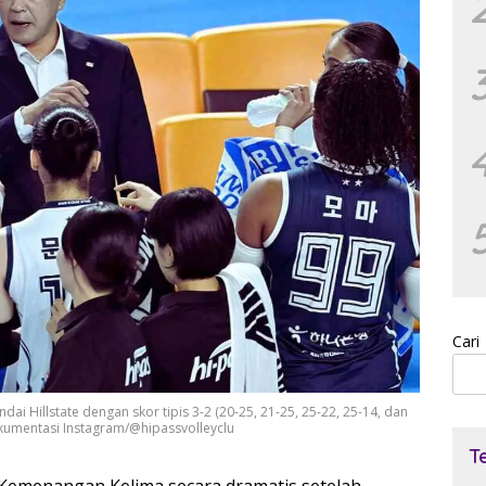
Cari
ai Hillstate dengan skor tipis 3-2 (20-25, 21-25, 25-22, 25-14, dan
okumentasi Instagram/@hipassvolleyclu
T