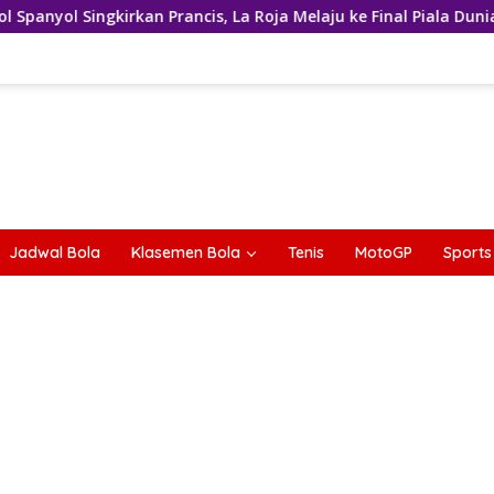
n Prancis, La Roja Melaju ke Final Piala Dunia 2026
Zve
Jadwal Bola
Klasemen Bola
Tenis
MotoGP
Sports