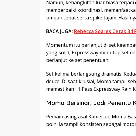
Namun, kebangkitan luar biasa terjadi d
memperbaiki koordinasi, memanfaatka
umpan cepat serta spike tajam. Hasilny
BACA JUGA:
Rebecca Soares Cetak 34 P
Momentum itu berlanjut di set keempat
yang solid, Expressway menutup set d
berlanjut ke set penentuan.
Set kelima berlangsung dramatis. Kedua
deuce. Di saat krusial, Moma tampil s
memastikan HI Pass Expressway Raih K
Moma Bersinar, Jadi Penentu
Pemain asing asal Kamerun, Moma Bass
poin. Ia tampil konsisten sebagai mot