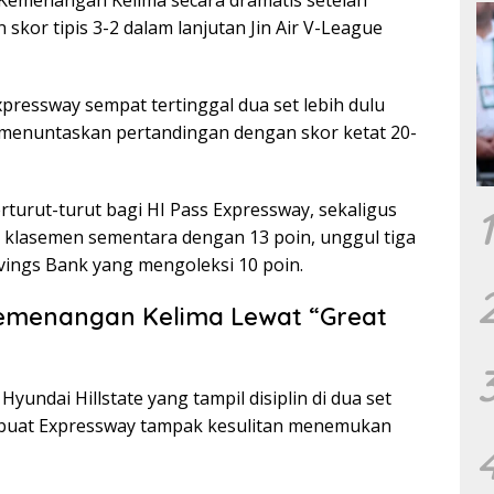
h Kemenangan Kelima secara dramatis setelah
kor tipis 3-2 dalam lanjutan Jin Air V-League
ressway sempat tertinggal dua set lebih dulu
n menuntaskan pertandingan dengan skor ketat 20-
rturut-turut bagi HI Pass Expressway, sekaligus
1
klasemen sementara dengan 13 poin, unggul tiga
vings Bank yang mengoleksi 10 poin.
Kemenangan Kelima Lewat “Great
undai Hillstate yang tampil disiplin di dua set
membuat Expressway tampak kesulitan menemukan