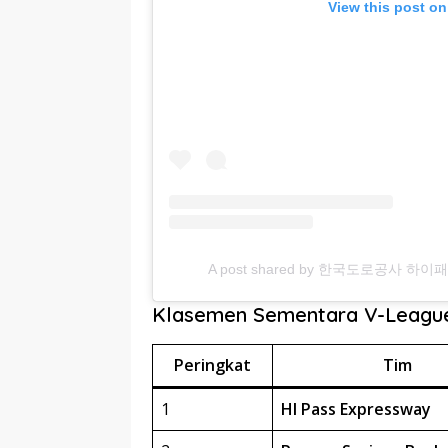
View this post on
A post shared by 한국도로공사 하이패스 
Klasemen Sementara V-League
Peringkat
Tim
1
HI Pass Expressway