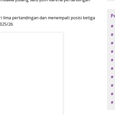
P
ri lima pertandingan dan menempati posisi ketiga
025/26.