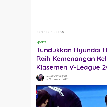
Beranda
Sports
Sports
Tundukkan Hyundai Hi
Raih Kemenangan Kel
Klasemen V-League 
Sutan Alamsyah
8 November 2025