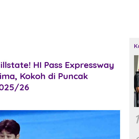
K
llstate! HI Pass Expressway
ima, Kokoh di Puncak
2025/26
1