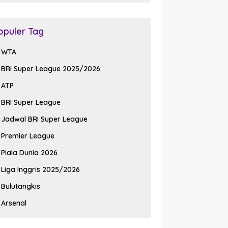
opuler Tag
WTA
BRI Super League 2025/2026
ATP
BRI Super League
Jadwal BRI Super League
Premier League
Piala Dunia 2026
Liga Inggris 2025/2026
Bulutangkis
Arsenal