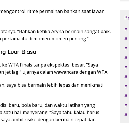
 mengontrol ritme permainan bahkan saat lawan
P
atanya. “Bahkan ketika Aryna bermain sangat baik,
n pertama itu di momen-momen penting.”
ng Luar Biasa
ke WTA Finals tanpa ekspektasi besar. “Saya
an jet lag,” ujarnya dalam wawancara dengan WTA.
, saya bisa bermain lebih lepas dan menikmati
si baru, bola baru, dan waktu latihan yang
 satu hal: menyerang. “Saya tahu kalau harus
i saya ambil risiko dengan bermain cepat dan