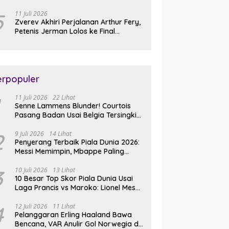
Slam Perdana
5
11 Juli 2026
Zverev Akhiri Perjalanan Arthur Fery,
Petenis Jerman Lolos ke Final
Wimbledon 2026
erpopuler
11 Juli 2026
22 Lihat
Senne Lammens Blunder! Courtois
Pasang Badan Usai Belgia Tersingkir
dari Piala Dunia 2026
2
9 Juli 2026
14 Lihat
Penyerang Terbaik Piala Dunia 2026:
Messi Memimpin, Mbappe Paling
Lengkap, Ronaldo Melempem
3
10 Juli 2026
13 Lihat
10 Besar Top Skor Piala Dunia Usai
Laga Prancis vs Maroko: Lionel Messi
Gusur Miroslav Klose
4
12 Juli 2026
11 Lihat
Pelanggaran Erling Haaland Bawa
Bencana, VAR Anulir Gol Norwegia di