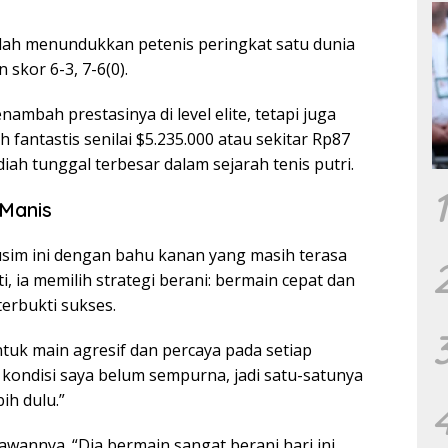
elah menundukkan petenis peringkat satu dunia
 skor 6-3, 7-6(0).
bah prestasinya di level elite, tetapi juga
antastis senilai $5.235.000 atau sekitar Rp87
diah tunggal terbesar dalam sejarah tenis putri.
1
 Manis
sim ini dengan bahu kanan yang masih terasa
i, ia memilih strategi berani: bermain cepat dan
erbukti sukses.
uk main agresif dan percaya pada setiap
 kondisi saya belum sempurna, jadi satu-satunya
ih dulu.”
annya. “Dia bermain sangat berani hari ini,