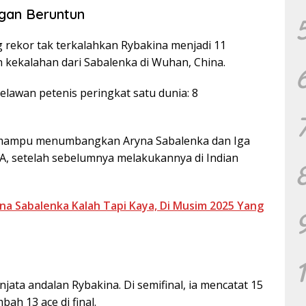
gan Beruntun
rekor tak terkalahkan Rybakina menjadi 11
h kekalahan dari Sabalenka di Wuhan, China.
 melawan petenis peringkat satu dunia: 8
g mampu menumbangkan Aryna Sabalenka dan Iga
TA, setelah sebelumnya melakukannya di Indian
yna Sabalenka Kalah Tapi Kaya, Di Musim 2025 Yang
jata andalan Rybakina. Di semifinal, ia mencatat 15
ah 13 ace di final.