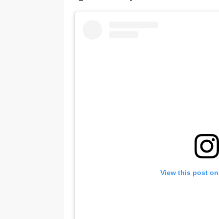
View this post on