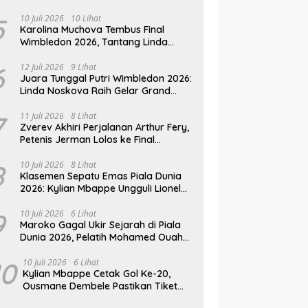
Piala Dunia 2026
5
10 Juli 2026
10 Lihat
Karolina Muchova Tembus Final
Wimbledon 2026, Tantang Linda
Noskova di Laga Puncak
6
12 Juli 2026
9 Lihat
Juara Tunggal Putri Wimbledon 2026:
Linda Noskova Raih Gelar Grand
Slam Perdana
7
11 Juli 2026
8 Lihat
Zverev Akhiri Perjalanan Arthur Fery,
Petenis Jerman Lolos ke Final
Wimbledon 2026
8
10 Juli 2026
8 Lihat
Klasemen Sepatu Emas Piala Dunia
2026: Kylian Mbappe Ungguli Lionel
Messi dalam Perburuan Top Skor
9
10 Juli 2026
6 Lihat
Maroko Gagal Ukir Sejarah di Piala
Dunia 2026, Pelatih Mohamed Ouahbi
Akui Keunggulan Prancis
10
10 Juli 2026
6 Lihat
Kylian Mbappe Cetak Gol Ke-20,
Ousmane Dembele Pastikan Tiket
Semifinal Piala Dunia 2026