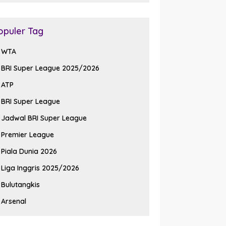
opuler Tag
WTA
BRI Super League 2025/2026
ATP
BRI Super League
Jadwal BRI Super League
Premier League
Piala Dunia 2026
Liga Inggris 2025/2026
Bulutangkis
Arsenal