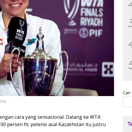
Cari
kina
engan cara yang sensasional. Datang ke WTA
T
00 persen fit, petenis asal Kazakhstan itu justru