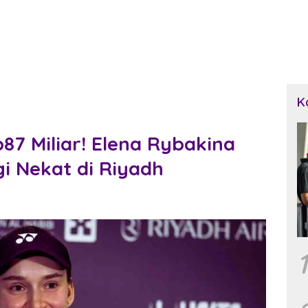
K
7 Miliar! Elena Rybakina
i Nekat di Riyadh
1