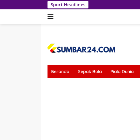
Langsung
Sport Headlines
Dua Gol Spa
ke
konten
tutup
Beranda
Sepak Bola
Piala Dunia