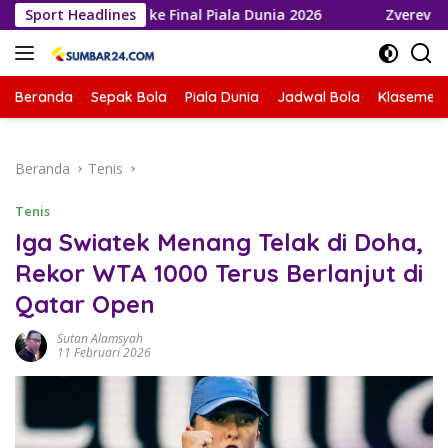
Langsung
oja Melaju ke Final Piala Dunia 2026
Sport Headlines
Zverev Gagal Juara
ke
konten
Beranda
Sepak Bola
Piala Dunia
Jadwal Bola
Klasemen 
Beranda
Tenis
Tenis
Iga Swiatek Menang Telak di Doha,
Rekor WTA 1000 Terus Berlanjut di
Qatar Open
Sutan Alamsyah
11 Februari 2026