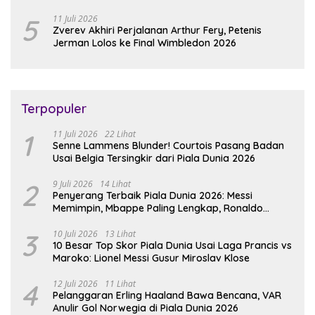
5
11 Juli 2026
Zverev Akhiri Perjalanan Arthur Fery, Petenis
Jerman Lolos ke Final Wimbledon 2026
Terpopuler
1
11 Juli 2026
22 Lihat
Senne Lammens Blunder! Courtois Pasang Badan
Usai Belgia Tersingkir dari Piala Dunia 2026
2
9 Juli 2026
14 Lihat
Penyerang Terbaik Piala Dunia 2026: Messi
Memimpin, Mbappe Paling Lengkap, Ronaldo
Melempem
3
10 Juli 2026
13 Lihat
10 Besar Top Skor Piala Dunia Usai Laga Prancis vs
Maroko: Lionel Messi Gusur Miroslav Klose
4
12 Juli 2026
11 Lihat
Pelanggaran Erling Haaland Bawa Bencana, VAR
Anulir Gol Norwegia di Piala Dunia 2026