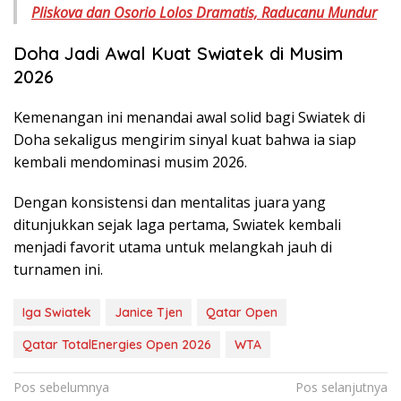
Pliskova dan Osorio Lolos Dramatis, Raducanu Mundur
Doha Jadi Awal Kuat Swiatek di Musim
2026
Kemenangan ini menandai awal solid bagi Swiatek di
Doha sekaligus mengirim sinyal kuat bahwa ia siap
kembali mendominasi musim 2026.
Dengan konsistensi dan mentalitas juara yang
ditunjukkan sejak laga pertama, Swiatek kembali
menjadi favorit utama untuk melangkah jauh di
turnamen ini.
Iga Swiatek
Janice Tjen
Qatar Open
Qatar TotalEnergies Open 2026
WTA
Navigasi
Pos sebelumnya
Pos selanjutnya