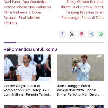
Duel Panas Dua Wonderkid,
Zheng Qinwen Bertahan
pos
Victoria Mboko Siap Hadapi vs
dalam Duel 2 Jam 48 Menit,
Mirra Andreeva di Doha,
Tantang Rybakina dalam
Rematch Final Adelaide
Pertarungan Panas di Doha
Terulang
Rekomendasi untuk kamu
Zverev Gagal Juara di
Juara Tunggal Putra
Wimbledon 2026, Tetap Akui
Wimbledon 2026: Jannik
Jannik Sinner Pemain Terbaik
Sinner Pertahankan Gelar
Dunia
Usai Kalahkan Alexander
Zverev