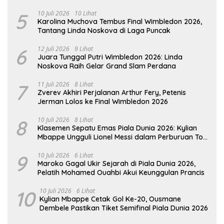
5
10 Juli 2026
10 Lihat
Karolina Muchova Tembus Final Wimbledon 2026,
Tantang Linda Noskova di Laga Puncak
6
12 Juli 2026
9 Lihat
Juara Tunggal Putri Wimbledon 2026: Linda
Noskova Raih Gelar Grand Slam Perdana
7
11 Juli 2026
8 Lihat
Zverev Akhiri Perjalanan Arthur Fery, Petenis
Jerman Lolos ke Final Wimbledon 2026
8
10 Juli 2026
8 Lihat
Klasemen Sepatu Emas Piala Dunia 2026: Kylian
Mbappe Ungguli Lionel Messi dalam Perburuan Top
Skor
9
10 Juli 2026
6 Lihat
Maroko Gagal Ukir Sejarah di Piala Dunia 2026,
Pelatih Mohamed Ouahbi Akui Keunggulan Prancis
10
10 Juli 2026
6 Lihat
Kylian Mbappe Cetak Gol Ke-20, Ousmane
Dembele Pastikan Tiket Semifinal Piala Dunia 2026