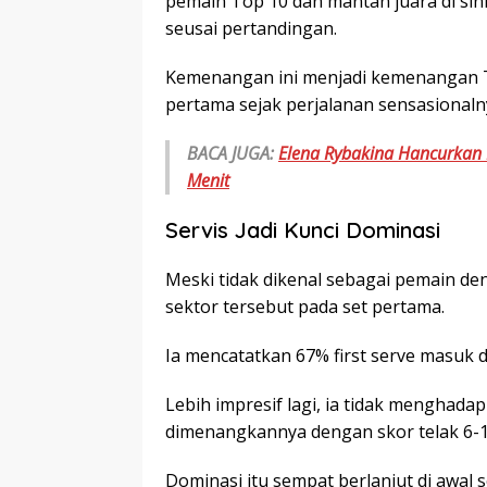
pemain Top 10 dan mantan juara di sini
seusai pertandingan.
Kemenangan ini menjadi kemenangan To
pertama sejak perjalanan sensasionalny
BACA JUGA:
Elena Rybakina Hancurkan 
Menit
Servis Jadi Kunci Dominasi
Meski tidak dikenal sebagai pemain den
sektor tersebut pada set pertama.
Ia mencatatkan 67% first serve masuk
Lebih impresif lagi, ia tidak menghada
dimenangkannya dengan skor telak 6-1
Dominasi itu sempat berlanjut di awal 