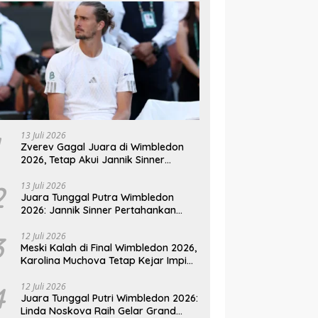
13 Juli 2026
Zverev Gagal Juara di Wimbledon
2026, Tetap Akui Jannik Sinner
Pemain Terbaik Dunia
2
13 Juli 2026
Juara Tunggal Putra Wimbledon
2026: Jannik Sinner Pertahankan
Gelar Usai Kalahkan Alexander
Zverev
3
12 Juli 2026
Meski Kalah di Final Wimbledon 2026,
Karolina Muchova Tetap Kejar Impian
Juara Grand
4
12 Juli 2026
Juara Tunggal Putri Wimbledon 2026:
Linda Noskova Raih Gelar Grand