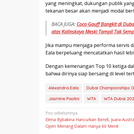
yang meningkat, dukungan publik yang
tekanan besar akan menjadi modal berh
BACA JUGA:
Coco Gauff Bangkit di Dub
atas Kalinskaya Meski Tampil Tak Sem
Jika mampu menjaga performa servis dan
Eala berpeluang mencatatkan hasil lebih
Dengan kemenangan Top 10 ketiga dal
bahwa dirinya siap bersaing di level ter
Alexandra Eala
Dubai Championships 
Jasmine Paolini
WTA
WTA Dubai 20
Navigasi
Pos sebelumnya
Elena Rybakina Hancurkan Birrell, Juara Austra
pos
Open Menang Dalam Hanya 60 Menit