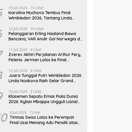
Mesir
5
10 Juli 2026
10 Lihat
Karolina Muchova Tembus Final
Wimbledon 2026, Tantang Linda
Noskova di Laga Puncak
6
12 Juli 2026
10 Lihat
Pelanggaran Erling Haaland Bawa
Bencana, VAR Anulir Gol Norwegia di
Piala Dunia 2026
7
11 Juli 2026
8 Lihat
Zverev Akhiri Perjalanan Arthur Fery,
Petenis Jerman Lolos ke Final
Wimbledon 2026
8
12 Juli 2026
8 Lihat
Juara Tunggal Putri Wimbledon 2026:
Linda Noskova Raih Gelar Grand
Slam Perdana
9
10 Juli 2026
8 Lihat
Klasemen Sepatu Emas Piala Dunia
2026: Kylian Mbappe Ungguli Lionel
Messi dalam Perburuan Top Skor
10
8 Juli 2026
7 Lihat
Timnas Swiss Lolos ke Perempat
Final Usai Menang Adu Penalti atas
Kolombia di Piala Dunia 2026