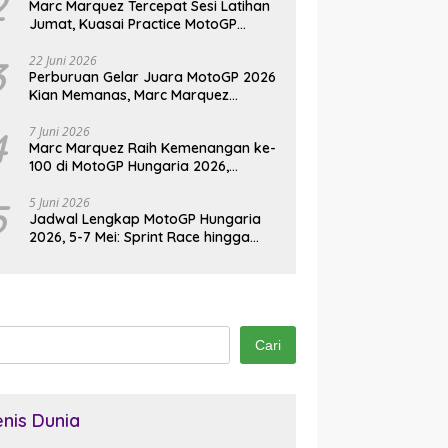
2
Marc Marquez Tercepat Sesi Latihan
Jumat, Kuasai Practice MotoGP
Jerman 2026 di Sachsenring
3
22 Juni 2026
Perburuan Gelar Juara MotoGP 2026
Kian Memanas, Marc Marquez
Kembali Jadi Ancaman
4
7 Juni 2026
Marc Marquez Raih Kemenangan ke-
100 di MotoGP Hungaria 2026,
Pangkas Jarak dari Bezzecchi
5
5 Juni 2026
Jadwal Lengkap MotoGP Hungaria
2026, 5-7 Mei: Sprint Race hingga
Balapan Utama di Balaton Park
Cari
enis Dunia