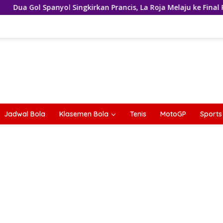
yol Singkirkan Prancis, La Roja Melaju ke Final Piala Dunia 2026
Jadwal Bola
Klasemen Bola
Tenis
MotoGP
Sports