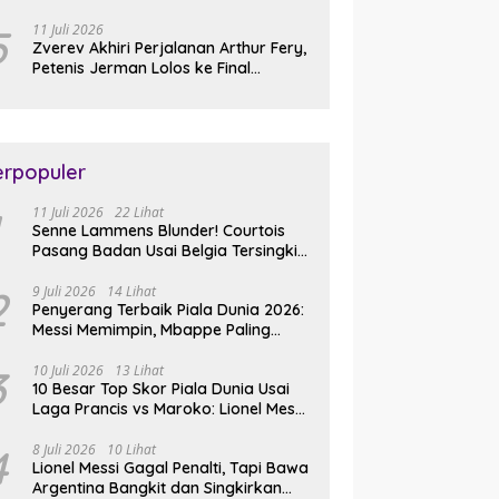
Slam Perdana
5
11 Juli 2026
Zverev Akhiri Perjalanan Arthur Fery,
Petenis Jerman Lolos ke Final
Wimbledon 2026
erpopuler
11 Juli 2026
22 Lihat
Senne Lammens Blunder! Courtois
Pasang Badan Usai Belgia Tersingkir
dari Piala Dunia 2026
2
9 Juli 2026
14 Lihat
Penyerang Terbaik Piala Dunia 2026:
Messi Memimpin, Mbappe Paling
Lengkap, Ronaldo Melempem
3
10 Juli 2026
13 Lihat
10 Besar Top Skor Piala Dunia Usai
Laga Prancis vs Maroko: Lionel Messi
Gusur Miroslav Klose
4
8 Juli 2026
10 Lihat
Lionel Messi Gagal Penalti, Tapi Bawa
Argentina Bangkit dan Singkirkan