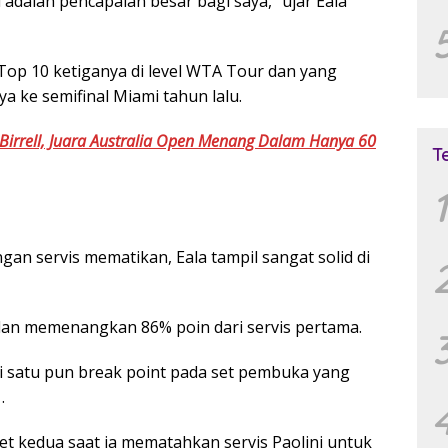
 adalah pencapaian besar bagi saya,” ujar Eala
p 10 ketiganya di level WTA Tour dan yang
a ke semifinal Miami tahun lalu.
Birrell, Juara Australia Open Menang Dalam Hanya 60
T
1
gan servis mematikan, Eala tampil sangat solid di
 dan memenangkan 86% poin dari servis pertama.
pi satu pun break point pada set pembuka yang
.
set kedua saat ia mematahkan servis Paolini untuk