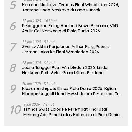
5
Karolina Muchova Tembus Final Wimbledon 2026,
Tantang Linda Noskova di Laga Puncak
6
12 Juli 2026
10 Lihat
Pelanggaran Erling Haaland Bawa Bencana, VAR
Anulir Gol Norwegia di Piala Dunia 2026
7
11 Juli 2026
8 Lihat
Zverev Akhiri Perjalanan Arthur Fery, Petenis
Jerman Lolos ke Final Wimbledon 2026
8
12 Juli 2026
8 Lihat
Juara Tunggal Putri Wimbledon 2026: Linda
Noskova Raih Gelar Grand Slam Perdana
9
10 Juli 2026
8 Lihat
Klasemen Sepatu Emas Piala Dunia 2026: Kylian
Mbappe Ungguli Lionel Messi dalam Perburuan Top
Skor
10
8 Juli 2026
7 Lihat
Timnas Swiss Lolos ke Perempat Final Usai
Menang Adu Penalti atas Kolombia di Piala Dunia
2026