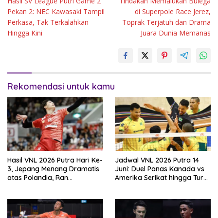
Hasil SV League Putri Game 2
Tindakan Memalukan Bulega
pos
Pekan 2: NEC Kawasaki Tampil
di Superpole Race Jerez,
Perkasa, Tak Terkalahkan
Toprak Terjatuh dan Drama
Hingga Kini
Juara Dunia Memanas
Rekomendasi untuk kamu
Hasil VNL 2026 Putra Hari Ke-
Jadwal VNL 2026 Putra 14
3, Jepang Menang Dramatis
Juni: Duel Panas Kanada vs
atas Polandia, Ran
Amerika Serikat hingga Turki
Takahashi Bersinar
vs Italia