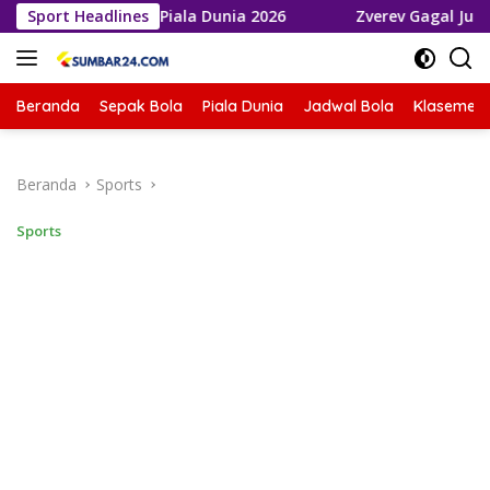
Langsung
e Final Piala Dunia 2026
Sport Headlines
Zverev Gagal Juara di Wimbled
ke
konten
Beranda
Sepak Bola
Piala Dunia
Jadwal Bola
Klasemen 
Beranda
Sports
Sports