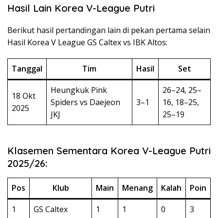
Hasil Lain Korea V-League Putri
Berikut hasil pertandingan lain di pekan pertama selain
Hasil Korea V League GS Caltex vs IBK Altos:
Tanggal
Tim
Hasil
Set
Heungkuk Pink
26–24, 25–
18 Okt
Spiders vs Daejeon
3–1
16, 18–25,
2025
JKJ
25–19
Klasemen Sementara Korea V-League Putri
2025/26:
Pos
Klub
Main
Menang
Kalah
Poin
1
GS Caltex
1
1
0
3