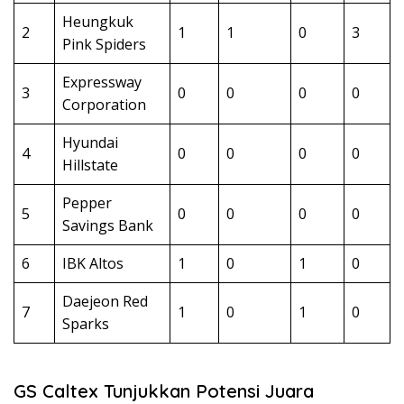
Heungkuk
2
1
1
0
3
Pink Spiders
Expressway
3
0
0
0
0
Corporation
Hyundai
4
0
0
0
0
Hillstate
Pepper
5
0
0
0
0
Savings Bank
6
IBK Altos
1
0
1
0
Daejeon Red
7
1
0
1
0
Sparks
GS Caltex Tunjukkan Potensi Juara