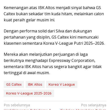
Kemenangan atas IBK Altos menjadi sinyal bahwa GS
Caltex bukan sekadar tim kuda hitam, melainkan calon
kuat peraih gelar musim ini.
Dengan performa solid dari Silva dan dukungan
pertahanan yang disiplin, GS Caltex kini memuncaki
klasemen sementara Korea V-League Putri 2025–2026.
Mereka akan melanjutkan perjuangan di laga
berikutnya menghadapi Expressway Corporation,
sementara IBK Altos harus segera bangkit agar tidak
tertinggal di awal musim.
GS Caltex
IBK Altos
Korea V League
Korea V-League 2025-2026
Navigasi
Pos sebelumnya
Pos selanjutnya