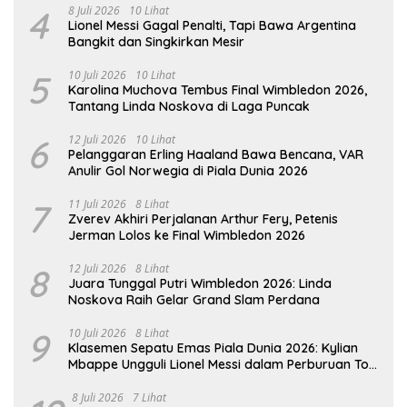
4
8 Juli 2026
10 Lihat
Lionel Messi Gagal Penalti, Tapi Bawa Argentina
Bangkit dan Singkirkan Mesir
5
10 Juli 2026
10 Lihat
Karolina Muchova Tembus Final Wimbledon 2026,
Tantang Linda Noskova di Laga Puncak
6
12 Juli 2026
10 Lihat
Pelanggaran Erling Haaland Bawa Bencana, VAR
Anulir Gol Norwegia di Piala Dunia 2026
7
11 Juli 2026
8 Lihat
Zverev Akhiri Perjalanan Arthur Fery, Petenis
Jerman Lolos ke Final Wimbledon 2026
8
12 Juli 2026
8 Lihat
Juara Tunggal Putri Wimbledon 2026: Linda
Noskova Raih Gelar Grand Slam Perdana
9
10 Juli 2026
8 Lihat
Klasemen Sepatu Emas Piala Dunia 2026: Kylian
Mbappe Ungguli Lionel Messi dalam Perburuan Top
Skor
8 Juli 2026
7 Lihat