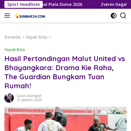
Langsung
aju ke Final Piala Dunia 2026
Sport Headlines
Zverev Gagal Juara di Wim
ke
konten
Beranda
Sepak Bola
Sepak Bola
Hasil Pertandingan Malut United vs
Bhayangkara: Drama Kie Raha,
The Guardian Bungkam Tuan
Rumah!
Sutan Alamsyah
31 Januari 2026