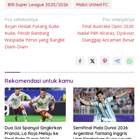
BRI Super League 2025/2026
Malut United FC
Navigasi
Pos sebelumnya
Pos selanjutnya
Bojan Hodak Pasang Kuda-
Final Australia Open 2026:
pos
Kuda, Persib Bandung
Nadal Pilih Alcaraz, Djokovic
Waspadai Persis yang Bangkit
Dianggap Ancaman Besar
Diam-Diam
Rekomendasi untuk kamu
Dua Gol Spanyol Singkirkan
Semifinal Piala Dunia 2026:
Prancis, La Roja Melaju ke
Argentina Tantang Inggris
Final Piala Dunia 2026
Usai Singkirkan Swiss Lewat