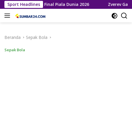
Langsung
elaju ke Final Piala Dunia 2026
Sport Headlines
Zverev Gagal Juara di 
ke
konten
Beranda
Sepak Bola
Sepak Bola