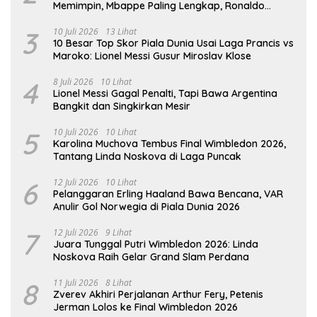
Memimpin, Mbappe Paling Lengkap, Ronaldo
Melempem
3
10 Juli 2026
13 Lihat
10 Besar Top Skor Piala Dunia Usai Laga Prancis vs
Maroko: Lionel Messi Gusur Miroslav Klose
4
8 Juli 2026
10 Lihat
Lionel Messi Gagal Penalti, Tapi Bawa Argentina
Bangkit dan Singkirkan Mesir
5
10 Juli 2026
10 Lihat
Karolina Muchova Tembus Final Wimbledon 2026,
Tantang Linda Noskova di Laga Puncak
6
12 Juli 2026
10 Lihat
Pelanggaran Erling Haaland Bawa Bencana, VAR
Anulir Gol Norwegia di Piala Dunia 2026
7
12 Juli 2026
9 Lihat
Juara Tunggal Putri Wimbledon 2026: Linda
Noskova Raih Gelar Grand Slam Perdana
8
11 Juli 2026
8 Lihat
Zverev Akhiri Perjalanan Arthur Fery, Petenis
Jerman Lolos ke Final Wimbledon 2026