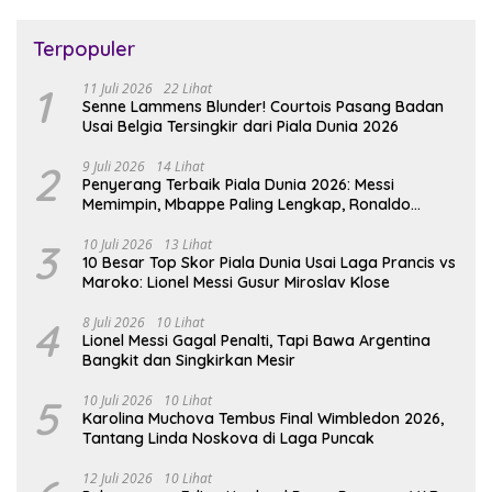
Terpopuler
1
11 Juli 2026
22 Lihat
Senne Lammens Blunder! Courtois Pasang Badan
Usai Belgia Tersingkir dari Piala Dunia 2026
2
9 Juli 2026
14 Lihat
Penyerang Terbaik Piala Dunia 2026: Messi
Memimpin, Mbappe Paling Lengkap, Ronaldo
Melempem
3
10 Juli 2026
13 Lihat
10 Besar Top Skor Piala Dunia Usai Laga Prancis vs
Maroko: Lionel Messi Gusur Miroslav Klose
4
8 Juli 2026
10 Lihat
Lionel Messi Gagal Penalti, Tapi Bawa Argentina
Bangkit dan Singkirkan Mesir
5
10 Juli 2026
10 Lihat
Karolina Muchova Tembus Final Wimbledon 2026,
Tantang Linda Noskova di Laga Puncak
12 Juli 2026
10 Lihat