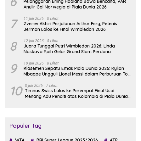
6
Pelanggaran Erling Haaland Bawa Bencana, VAR
Anulir Gol Norwegia di Piala Dunia 2026
7
11 Juli 2026
8 Lihat
Zverev Akhiri Perjalanan Arthur Fery, Petenis
Jerman Lolos ke Final Wimbledon 2026
8
12 Juli 2026
8 Lihat
Juara Tunggal Putri Wimbledon 2026: Linda
Noskova Raih Gelar Grand Slam Perdana
9
10 Juli 2026
8 Lihat
Klasemen Sepatu Emas Piala Dunia 2026: Kylian
Mbappe Ungguli Lionel Messi dalam Perburuan Top
Skor
10
8 Juli 2026
7 Lihat
Timnas Swiss Lolos ke Perempat Final Usai
Menang Adu Penalti atas Kolombia di Piala Dunia
2026
Populer Tag
WTA
BRI Super League 2025/2026
ATP