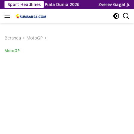
Langsung
ke Final Piala Dunia 2026
Sport Headlines
Zverev Gagal Juara di Wimble
ke
konten
Beranda
MotoGP
MotoGP