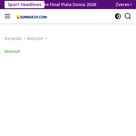
Langsung
a Melaju ke Final Piala Dunia 2026
Sport Headlines
Zverev Gagal Juara d
ke
konten
Beranda
MotoGP
MotoGP