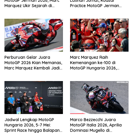
MotoGP Jerman 2026, Marc
Latihan Jumat, Kuasai
Marquez Ukir Sejarah di
Practice MotoGP Jerman
Sachsenring
2026 di Sachsenring
Perburuan Gelar Juara
Marc Marquez Raih
MotoGP 2026 Kian Memanas,
Kemenangan ke-100 di
Marc Marquez Kembali Jadi
MotoGP Hungaria 2026,
Ancaman
Pangkas Jarak dari
Bezzecchi
Jadwal Lengkap MotoGP
Marco Bezzecchi Juara
Hungaria 2026, 5-7 Mei:
MotoGP Italia 2026, Aprilia
Sprint Race hingga Balapan
Dominasi Mugello di