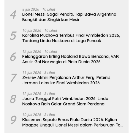
4
8 Juli 2026
10 Lihat
Lionel Messi Gagal Penalti, Tapi Bawa Argentina
Bangkit dan Singkirkan Mesir
5
10 Juli 2026
10 Lihat
Karolina Muchova Tembus Final Wimbledon 2026,
Tantang Linda Noskova di Laga Puncak
6
12 Juli 2026
10 Lihat
Pelanggaran Erling Haaland Bawa Bencana, VAR
Anulir Gol Norwegia di Piala Dunia 2026
7
11 Juli 2026
8 Lihat
Zverev Akhiri Perjalanan Arthur Fery, Petenis
Jerman Lolos ke Final Wimbledon 2026
8
12 Juli 2026
8 Lihat
Juara Tunggal Putri Wimbledon 2026: Linda
Noskova Raih Gelar Grand Slam Perdana
9
10 Juli 2026
8 Lihat
Klasemen Sepatu Emas Piala Dunia 2026: Kylian
Mbappe Ungguli Lionel Messi dalam Perburuan Top
Skor