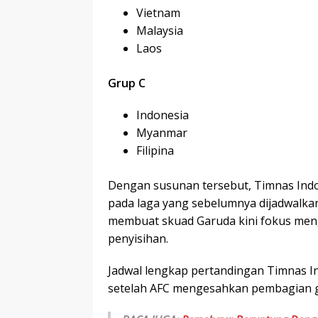
Vietnam
Malaysia
Laos
Grup C
Indonesia
Myanmar
Filipina
Dengan susunan tersebut, Timnas Indo
pada laga yang sebelumnya dijadwalka
membuat skuad Garuda kini fokus men
penyisihan.
Jadwal lengkap pertandingan Timnas I
setelah AFC mengesahkan pembagian g