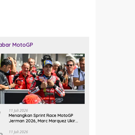
abar MotoGP
11 Juli 2026
Menangkan Sprint Race MotoGP
Jerman 2026, Marc Marquez Ukir
Sejarah di Sachsenring
11 Juli 2026