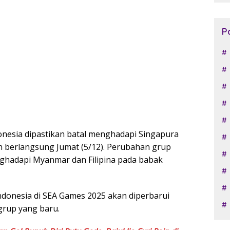
P
nesia dipastikan batal menghadapi Singapura
n berlangsung Jumat (5/12). Perubahan grup
ghadapi Myanmar dan Filipina pada babak
ndonesia di SEA Games 2025 akan diperbarui
rup yang baru.