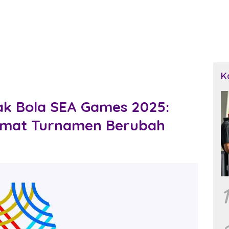
K
k Bola SEA Games 2025:
rmat Turnamen Berubah
1