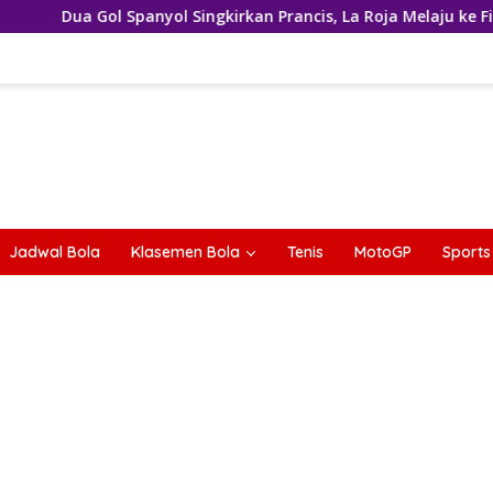
panyol Singkirkan Prancis, La Roja Melaju ke Final Piala Dunia 2
Jadwal Bola
Klasemen Bola
Tenis
MotoGP
Sports