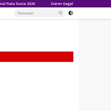
026
Zverev Gagal Juara di Wimbledon 2026, Tetap Akui J
tutup