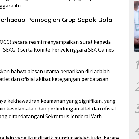
gara itu.
erhadap Pembagian Grup Sepak Bola
NOCC) secara resmi menyampaikan surat kepada
a (SEAGF) serta Komite Penyelenggara SEA Games
1
kan bahwa alasan utama penarikan diri adalah
tlet dan ofisial akibat ketegangan perbatasan
nya kekhawatiran keamanan yang signifikan, yang
 keselamatan dan perlindungan atlet dan ofisial
yang ditandatangani Sekretaris Jenderal Vath
a lain yang ikut ditarik mundur adalah judo, karate,