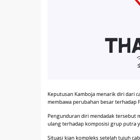
Keputusan Kamboja menarik diri dari c
membawa perubahan besar terhadap P
Pengunduran diri mendadak tersebut
ulang terhadap komposisi grup putra 
Situasi kian kompleks setelah tujuh ca