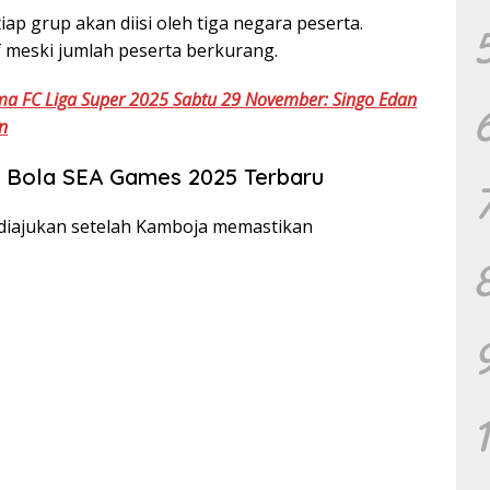
tiap grup akan diisi oleh tiga negara peserta.
if meski jumlah peserta berkurang.
ema FC Liga Super 2025 Sabtu 29 November: Singo Edan
n
 Bola SEA Games 2025 Terbaru
g diajukan setelah Kamboja memastikan