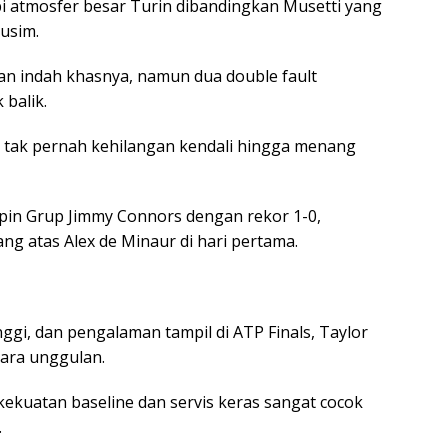
pi atmosfer besar Turin dibandingkan Musetti yang
musim.
n indah khasnya, namun dua double fault
 balik.
 tak pernah kehilangan kendali hingga menang
in Grup Jimmy Connors dengan rekor 1-0,
ng atas Alex de Minaur di hari pertama.
ggi, dan pengalaman tampil di ATP Finals, Taylor
para unggulan.
kuatan baseline dan servis keras sangat cocok
.