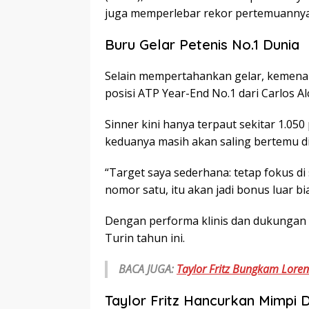
juga memperlebar rekor pertemuannya 
Buru Gelar Petenis No.1 Dunia
Selain mempertahankan gelar, kemena
posisi ATP Year-End No.1 dari Carlos Al
Sinner kini hanya terpaut sekitar 1.050
keduanya masih akan saling bertemu di
“Target saya sederhana: tetap fokus di 
nomor satu, itu akan jadi bonus luar bi
Dengan performa klinis dan dukungan p
Turin tahun ini.
BACA JUGA:
Taylor Fritz Bungkam Lorenz
Taylor Fritz Hancurkan Mimpi 