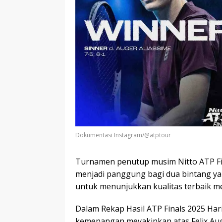
Dokumentasi Instagram/@atptour
Turnamen penutup musim Nitto ATP Fin
menjadi panggung bagi dua bintang yang
untuk menunjukkan kualitas terbaik me
Dalam Rekap Hasil ATP Finals 2025 Har
kemenangan meyakinkan atas Felix Aug