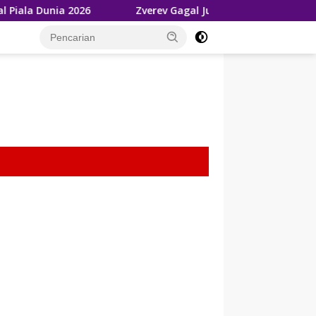
2026
Zverev Gagal Juara di Wimbledon 2026, Tetap Akui 
tutup