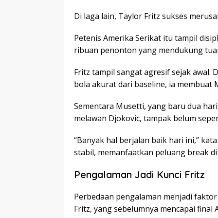
Di laga lain, Taylor Fritz sukses merus
Petenis Amerika Serikat itu tampil disi
ribuan penonton yang mendukung tuan 
Fritz tampil sangat agresif sejak awa
bola akurat dari baseline, ia membuat 
Sementara Musetti, yang baru dua hari
melawan Djokovic, tampak belum sepenu
“Banyak hal berjalan baik hari ini,” kat
stabil, memanfaatkan peluang break di 
Pengalaman Jadi Kunci Fritz
Perbedaan pengalaman menjadi fakto
Fritz, yang sebelumnya mencapai final 