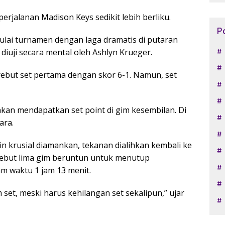
perjalanan Madison Keys sedikit lebih berliku.
P
ulai turnamen dengan laga dramatis di putaran
diuji secara mental oleh Ashlyn Krueger.
ebut set pertama dengan skor 6-1. Namun, set
an mendapatkan set point di gim kesembilan. Di
ara.
in krusial diamankan, tekanan dialihkan kembali ke
rebut lima gim beruntun untuk menutup
am waktu 1 jam 13 menit.
 set, meski harus kehilangan set sekalipun,” ujar