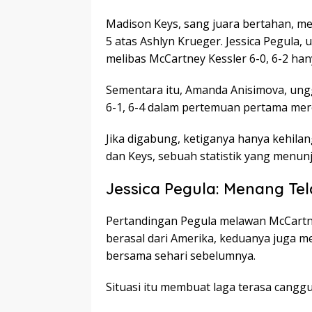
Madison Keys, sang juara bertahan, m
5 atas Ashlyn Krueger. Jessica Pegula, 
melibas McCartney Kessler 6-0, 6-2 han
Sementara itu, Amanda Anisimova, un
6-1, 6-4 dalam pertemuan pertama mer
Jika digabung, ketiganya hanya kehila
dan Keys, sebuah statistik yang menu
Jessica Pegula: Menang Te
Pertandingan Pegula melawan McCartne
berasal dari Amerika, keduanya juga 
bersama sehari sebelumnya.
Situasi itu membuat laga terasa cangg