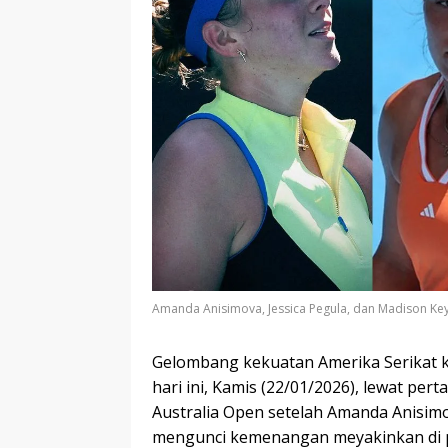
Amanda Anisimova, Jessica Pegula, dan Madison Ke
Gelombang kekuatan Amerika Serikat k
hari ini, Kamis (22/01/2026), lewat per
Australia Open setelah Amanda Anisim
mengunci kemenangan meyakinkan di 