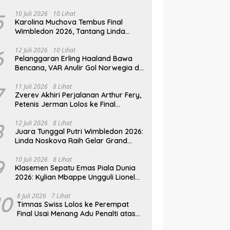
Mesir
5
10 Juli 2026
10 Lihat
Karolina Muchova Tembus Final
Wimbledon 2026, Tantang Linda
Noskova di Laga Puncak
6
12 Juli 2026
10 Lihat
Pelanggaran Erling Haaland Bawa
Bencana, VAR Anulir Gol Norwegia di
Piala Dunia 2026
7
11 Juli 2026
8 Lihat
Zverev Akhiri Perjalanan Arthur Fery,
Petenis Jerman Lolos ke Final
Wimbledon 2026
8
12 Juli 2026
8 Lihat
Juara Tunggal Putri Wimbledon 2026:
Linda Noskova Raih Gelar Grand
Slam Perdana
9
10 Juli 2026
8 Lihat
Klasemen Sepatu Emas Piala Dunia
2026: Kylian Mbappe Ungguli Lionel
Messi dalam Perburuan Top Skor
10
8 Juli 2026
7 Lihat
Timnas Swiss Lolos ke Perempat
Final Usai Menang Adu Penalti atas
Kolombia di Piala Dunia 2026