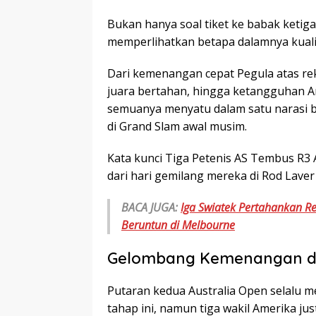
Bukan hanya soal tiket ke babak ketiga
memperlihatkan betapa dalamnya kualita
Dari kemenangan cepat Pegula atas re
juara bertahan, hingga ketangguhan An
semuanya menyatu dalam satu narasi b
di Grand Slam awal musim.
Kata kunci Tiga Petenis AS Tembus R3 
dari hari gemilang mereka di Rod Lave
BACA JUGA:
Iga Swiatek Pertahankan R
Beruntun di Melbourne
Gelombang Kemenangan da
Putaran kedua Australia Open selalu m
tahap ini, namun tiga wakil Amerika just