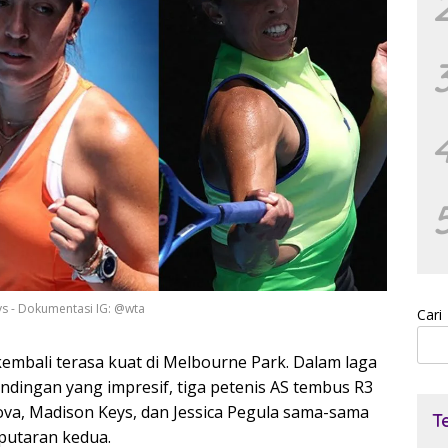
ys - Dokumentasi IG: @wta
Cari
embali terasa kuat di Melbourne Park. Dalam laga
tandingan yang impresif, tiga petenis AS tembus R3
ova, Madison Keys, dan Jessica Pegula sama-sama
T
putaran kedua.