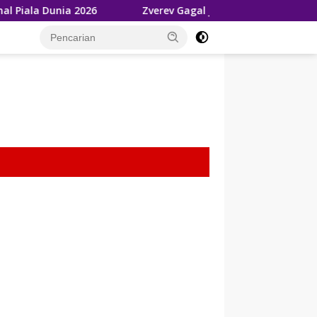
26
Zverev Gagal Juara di Wimbledon 2026, Tetap Akui Ja
tutup