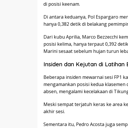
di posisi keenam.
Di antara keduanya, Pol Espargaro me
hanya 0,382 detik di belakang pemimpi
Dari kubu Aprilia, Marco Bezzecchi kem
posisi kelima, hanya terpaut 0,392 deti
Marini sesaat sebelum hujan turun leba
Insiden dan Kejutan di Latiha
Beberapa insiden mewarnai sesi FP1 kal
mengamankan posisi kedua klasemen d
absen, mengalami kecelakaan di Tikung
Meski sempat terjatuh keras ke area k
akhir sesi.
Sementara itu, Pedro Acosta juga sem