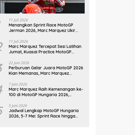
11 Juli 2026
Menangkan Sprint Race MotoGP
Jerman 2026, Marc Marquez Ukir
Sejarah di Sachsenring
2
11 Juli 2026
Marc Marquez Tercepat Sesi Latihan
Jumat, Kuasai Practice MotoGP
Jerman 2026 di Sachsenring
3
22 Juni 2026
Perburuan Gelar Juara MotoGP 2026
Kian Memanas, Marc Marquez
Kembali Jadi Ancaman
4
7 Juni 2026
Marc Marquez Raih Kemenangan ke-
100 di MotoGP Hungaria 2026,
Pangkas Jarak dari Bezzecchi
5
5 Juni 2026
Jadwal Lengkap MotoGP Hungaria
2026, 5-7 Mei: Sprint Race hingga
Balapan Utama di Balaton Park