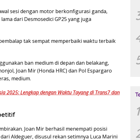
awal sesi dengan motor berkonfigurasi ganda,
i lama dari Desmosedici GP25 yang juga
embalap tak sempat memperbaiki waktu terbaik
ggunakan ban medium di depan dan belakang,
onjol, Joan Mir (Honda HRC) dan Pol Espargaro
eras, medium.
ia 2025: Lengkap dengan Waktu Tayang di Trans7 dan
T
1
titif
birakan. Joan Mir berhasil menempati posisi
 dari Aldeguer, disusul rekan setimnya Luca Marini