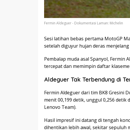
Fermin Aldeguer - Dokumentasi Laman: Michelin
Sesi latihan bebas pertama MotoGP Mal
setelah diguyur hujan deras menjelang 
Pembalap muda asal Spanyol, Fermin A
tercepat dan memimpin daftar klasemen
Aldeguer Tak Terbendung di T
Fermin Aldeguer dari tim BK8 Gresini D
menit 00,199 detik, unggul 0,256 detik 
Lenovo Team).
Hasil impresif ini datang di tengah ko
dihentikan lebih awal, sekitar sepuluh