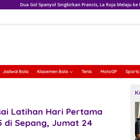
anyol Singkirkan Prancis, La Roja Melaju ke Final Piala Dunia 20
Jadwal Bola
Klasemen Bola
Tenis
MotoGP
Sports
K
ai Latihan Hari Pertama
 di Sepang, Jumat 24