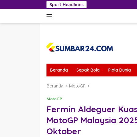
Langsung
Sport Headlines
Dua Gol Sp
ke
konten
tutup
Beranda
Sepak Bola
Piala Dunia
Beranda
MotoGP
MotoGP
Fermin Aldeguer Kuas
MotoGP Malaysia 2025
Oktober