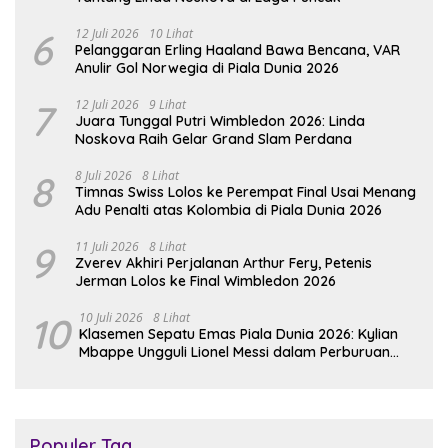
6
12 Juli 2026
10 Lihat
Pelanggaran Erling Haaland Bawa Bencana, VAR
Anulir Gol Norwegia di Piala Dunia 2026
7
12 Juli 2026
9 Lihat
Juara Tunggal Putri Wimbledon 2026: Linda
Noskova Raih Gelar Grand Slam Perdana
8
8 Juli 2026
8 Lihat
Timnas Swiss Lolos ke Perempat Final Usai Menang
Adu Penalti atas Kolombia di Piala Dunia 2026
9
11 Juli 2026
8 Lihat
Zverev Akhiri Perjalanan Arthur Fery, Petenis
Jerman Lolos ke Final Wimbledon 2026
10
10 Juli 2026
8 Lihat
Klasemen Sepatu Emas Piala Dunia 2026: Kylian
Mbappe Ungguli Lionel Messi dalam Perburuan
Top Skor
Populer Tag