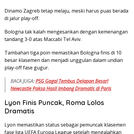
Dinamo Zagreb tetap melaju, meski harus puas berada
di jalur play-off.
Bologna tak kalah mengesankan dengan kemenangan
tandang 3-0 atas Maccabi Tel Aviv.
Tambahan tiga poin memastikan Bologna finis di 10
besar klasemen dan menjadi unggulan dalam undian
play-off fase gugur.
BACA JUGA:
PSG Gagal Tembus Delapan Besar!
Newcastle Paksa Hasil Imbang Dramatis di Paris
Lyon Finis Puncak, Roma Lolos
Dramatis
Lyon memastikan status sebagai pemuncak klasemen
fase liga UEFA Europa League setelah mengalahkan