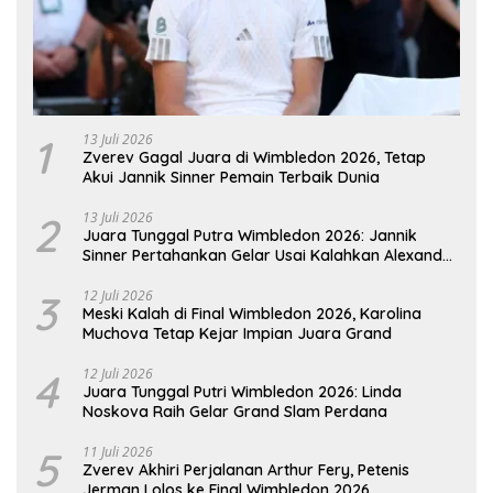
1
13 Juli 2026
Zverev Gagal Juara di Wimbledon 2026, Tetap
Akui Jannik Sinner Pemain Terbaik Dunia
2
13 Juli 2026
Juara Tunggal Putra Wimbledon 2026: Jannik
Sinner Pertahankan Gelar Usai Kalahkan Alexander
Zverev
3
12 Juli 2026
Meski Kalah di Final Wimbledon 2026, Karolina
Muchova Tetap Kejar Impian Juara Grand
4
12 Juli 2026
Juara Tunggal Putri Wimbledon 2026: Linda
Noskova Raih Gelar Grand Slam Perdana
5
11 Juli 2026
Zverev Akhiri Perjalanan Arthur Fery, Petenis
Jerman Lolos ke Final Wimbledon 2026