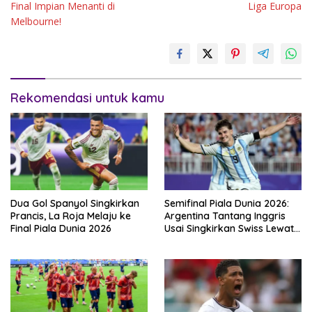
Final Impian Menanti di
Liga Europa
Melbourne!
Rekomendasi untuk kamu
Dua Gol Spanyol Singkirkan
Semifinal Piala Dunia 2026:
Prancis, La Roja Melaju ke
Argentina Tantang Inggris
Final Piala Dunia 2026
Usai Singkirkan Swiss Lewat
Extra Time