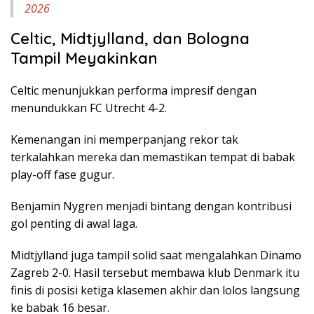
2026
Celtic, Midtjylland, dan Bologna
Tampil Meyakinkan
Celtic menunjukkan performa impresif dengan
menundukkan FC Utrecht 4-2.
Kemenangan ini memperpanjang rekor tak
terkalahkan mereka dan memastikan tempat di babak
play-off fase gugur.
Benjamin Nygren menjadi bintang dengan kontribusi
gol penting di awal laga.
Midtjylland juga tampil solid saat mengalahkan Dinamo
Zagreb 2-0. Hasil tersebut membawa klub Denmark itu
finis di posisi ketiga klasemen akhir dan lolos langsung
ke babak 16 besar.