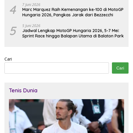
4
7 Juni 2026
Marc Marquez Raih Kemenangan ke-100 di MotoGP
Hungaria 2026, Pangkas Jarak dari Bezzecchi
5
5 Juni 2026
Jadwal Lengkap MotoGP Hungaria 2026, 5-7 Mei:
Sprint Race hingga Balapan Utama di Balaton Park
Cari
Cari
Tenis Dunia