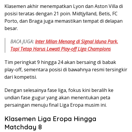
Klasemen akhir menempatkan Lyon dan Aston Villa di
posisi teratas dengan 21 poin. Midtjylland, Betis, FC
Porto, dan Braga juga memastikan tempat di delapan
besar.
BACA JUGA:
Inter Milan Menang di Signal Iduna Park,
Tapi Tetap Harus Lewati Play-off Liga Champions
Tim peringkat 9 hingga 24 akan bersaing di babak
play-off, sementara posisi di bawahnya resmi tersingkir
dari kompetisi.
Dengan selesainya fase liga, fokus kini beralih ke
undian fase gugur yang akan menentukan peta
persaingan menuju final Liga Eropa musim ini.
Klasemen Liga Eropa Hingga
Matchday 8