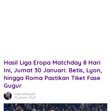
Hasil Liga Eropa Matchday 8 Hari
Ini, Jumat 30 Januari: Betis, Lyon,
hingga Roma Pastikan Tiket Fase
Gugur
Sutan Alamsyah
30 Januari 2026