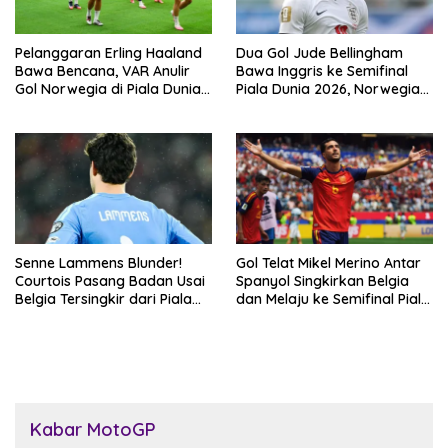
Pelanggaran Erling Haaland
Dua Gol Jude Bellingham
Bawa Bencana, VAR Anulir
Bawa Inggris ke Semifinal
Gol Norwegia di Piala Dunia
Piala Dunia 2026, Norwegia
2026
Tersingkir Lewat Extra Time
Senne Lammens Blunder!
Gol Telat Mikel Merino Antar
Courtois Pasang Badan Usai
Spanyol Singkirkan Belgia
Belgia Tersingkir dari Piala
dan Melaju ke Semifinal Piala
Dunia 2026
Dunia 2026
Kabar MotoGP