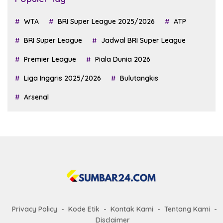
WTA
BRI Super League 2025/2026
ATP
BRI Super League
Jadwal BRI Super League
Premier League
Piala Dunia 2026
Liga Inggris 2025/2026
Bulutangkis
Arsenal
Privacy Policy
Kode Etik
Kontak Kami
Tentang Kami
Disclaimer