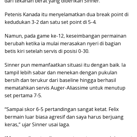
dari tekanan berat yang diberikan Sinner.
Petenis Kanada itu menyelamatkan dua break point di
kedudukan 3-2 dan satu set point di 5-4.
Namun, pada game ke-12, keseimbangan permainan
berubah ketika ia mulai merasakan nyeri di bagian
betis kiri setelah servis di posisi 0-30.
Sinner pun memanfaatkan situasi itu dengan baik. Ia
tampil lebih sabar dan menekan dengan pukulan
bersih dan terukur dari baseline hingga berhasil
mematahkan servis Auger-Aliassime untuk menutup
set pertama 7-5.
“Sampai skor 6-5 pertandingan sangat ketat. Felix
bermain luar biasa agresif dan saya harus berjuang
keras,” ujar Sinner usai laga.