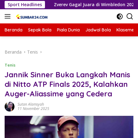
Langsung
026
Sport Headlines
Zverev Gagal Juara di Wimbledon 2026, Tetap Akui 
ke
konten
Beranda
Sepak Bola
Piala Dunia
Jadwal Bola
Klasemen 
Beranda
Tenis
Tenis
Jannik Sinner Buka Langkah Manis
di Nitto ATP Finals 2025, Kalahkan
Auger-Aliassime yang Cedera
Sutan Alamsyah
11 November 2025