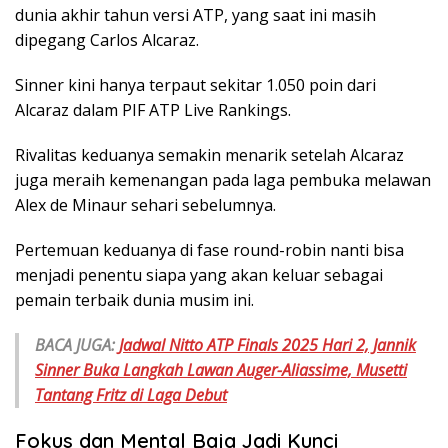
dunia akhir tahun versi ATP, yang saat ini masih
dipegang Carlos Alcaraz.
Sinner kini hanya terpaut sekitar 1.050 poin dari
Alcaraz dalam PIF ATP Live Rankings.
Rivalitas keduanya semakin menarik setelah Alcaraz
juga meraih kemenangan pada laga pembuka melawan
Alex de Minaur sehari sebelumnya.
Pertemuan keduanya di fase round-robin nanti bisa
menjadi penentu siapa yang akan keluar sebagai
pemain terbaik dunia musim ini.
BACA JUGA:
Jadwal Nitto ATP Finals 2025 Hari 2, Jannik
Sinner Buka Langkah Lawan Auger-Aliassime, Musetti
Tantang Fritz di Laga Debut
Fokus dan Mental Baja Jadi Kunci