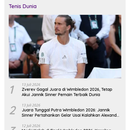
Tenis Dunia
1
13 Juli 2026
Zverev Gagal Juara di Wimbledon 2026, Tetap
Akui Jannik Sinner Pemain Terbaik Dunia
2
13 Juli 2026
Juara Tunggal Putra Wimbledon 2026: Jannik
Sinner Pertahankan Gelar Usai Kalahkan Alexander
Zverev
12 Juli 2026