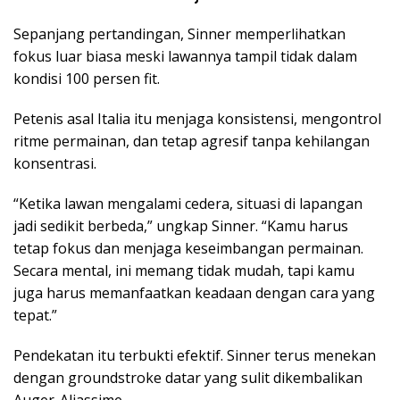
Sepanjang pertandingan, Sinner memperlihatkan
fokus luar biasa meski lawannya tampil tidak dalam
kondisi 100 persen fit.
Petenis asal Italia itu menjaga konsistensi, mengontrol
ritme permainan, dan tetap agresif tanpa kehilangan
konsentrasi.
“Ketika lawan mengalami cedera, situasi di lapangan
jadi sedikit berbeda,” ungkap Sinner. “Kamu harus
tetap fokus dan menjaga keseimbangan permainan.
Secara mental, ini memang tidak mudah, tapi kamu
juga harus memanfaatkan keadaan dengan cara yang
tepat.”
Pendekatan itu terbukti efektif. Sinner terus menekan
dengan groundstroke datar yang sulit dikembalikan