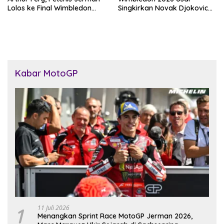
Lolos ke Final Wimbledon
Singkirkan Novak Djokovic
2026
Tiga Set Langsung
Kabar MotoGP
1
11 Juli 2026
Menangkan Sprint Race MotoGP Jerman 2026,