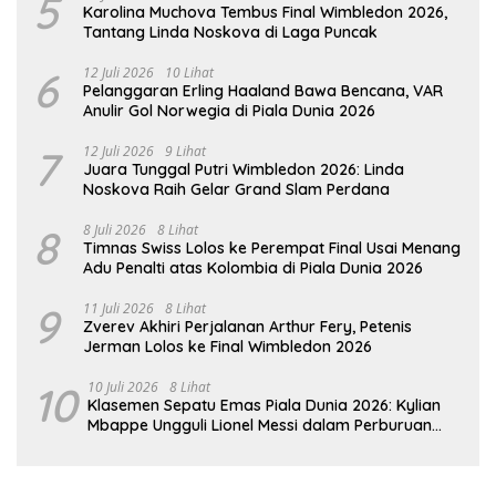
5
Karolina Muchova Tembus Final Wimbledon 2026,
Tantang Linda Noskova di Laga Puncak
6
12 Juli 2026
10 Lihat
Pelanggaran Erling Haaland Bawa Bencana, VAR
Anulir Gol Norwegia di Piala Dunia 2026
7
12 Juli 2026
9 Lihat
Juara Tunggal Putri Wimbledon 2026: Linda
Noskova Raih Gelar Grand Slam Perdana
8
8 Juli 2026
8 Lihat
Timnas Swiss Lolos ke Perempat Final Usai Menang
Adu Penalti atas Kolombia di Piala Dunia 2026
9
11 Juli 2026
8 Lihat
Zverev Akhiri Perjalanan Arthur Fery, Petenis
Jerman Lolos ke Final Wimbledon 2026
10
10 Juli 2026
8 Lihat
Klasemen Sepatu Emas Piala Dunia 2026: Kylian
Mbappe Ungguli Lionel Messi dalam Perburuan
Top Skor