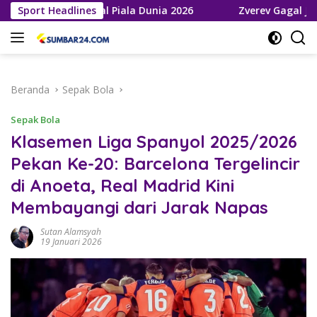
Langsung
ke Final Piala Dunia 2026
Sport Headlines
Zverev Gagal Juara di Wimble
ke
konten
Beranda
Sepak Bola
Sepak Bola
Klasemen Liga Spanyol 2025/2026
Pekan Ke-20: Barcelona Tergelincir
di Anoeta, Real Madrid Kini
Membayangi dari Jarak Napas
Sutan Alamsyah
19 Januari 2026