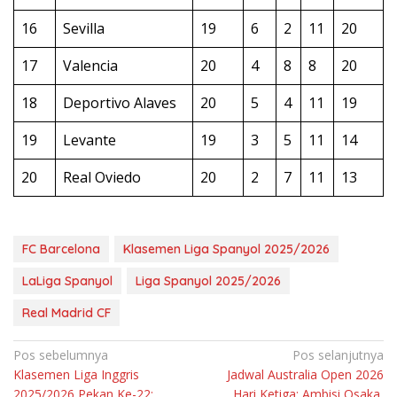
16
Sevilla
19
6
2
11
20
17
Valencia
20
4
8
8
20
18
Deportivo Alaves
20
5
4
11
19
19
Levante
19
3
5
11
14
20
Real Oviedo
20
2
7
11
13
FC Barcelona
Klasemen Liga Spanyol 2025/2026
LaLiga Spanyol
Liga Spanyol 2025/2026
Real Madrid CF
Navigasi
Pos sebelumnya
Pos selanjutnya
Klasemen Liga Inggris
Jadwal Australia Open 2026
pos
2025/2026 Pekan Ke-22:
Hari Ketiga: Ambisi Osaka,