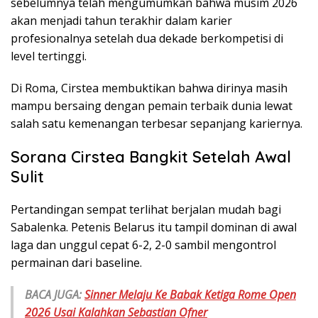
sebelumnya telah mengumumkan bahwa musim 2026
akan menjadi tahun terakhir dalam karier
profesionalnya setelah dua dekade berkompetisi di
level tertinggi.
Di Roma, Cirstea membuktikan bahwa dirinya masih
mampu bersaing dengan pemain terbaik dunia lewat
salah satu kemenangan terbesar sepanjang kariernya.
Sorana Cirstea Bangkit Setelah Awal
Sulit
Pertandingan sempat terlihat berjalan mudah bagi
Sabalenka. Petenis Belarus itu tampil dominan di awal
laga dan unggul cepat 6-2, 2-0 sambil mengontrol
permainan dari baseline.
BACA JUGA:
Sinner Melaju Ke Babak Ketiga Rome Open
2026 Usai Kalahkan Sebastian Ofner