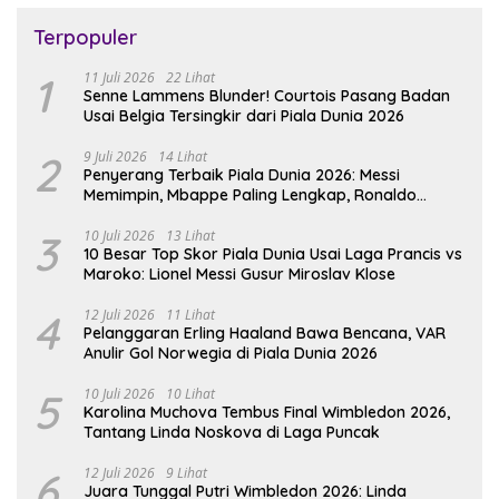
Terpopuler
1
11 Juli 2026
22 Lihat
Senne Lammens Blunder! Courtois Pasang Badan
Usai Belgia Tersingkir dari Piala Dunia 2026
2
9 Juli 2026
14 Lihat
Penyerang Terbaik Piala Dunia 2026: Messi
Memimpin, Mbappe Paling Lengkap, Ronaldo
Melempem
3
10 Juli 2026
13 Lihat
10 Besar Top Skor Piala Dunia Usai Laga Prancis vs
Maroko: Lionel Messi Gusur Miroslav Klose
4
12 Juli 2026
11 Lihat
Pelanggaran Erling Haaland Bawa Bencana, VAR
Anulir Gol Norwegia di Piala Dunia 2026
5
10 Juli 2026
10 Lihat
Karolina Muchova Tembus Final Wimbledon 2026,
Tantang Linda Noskova di Laga Puncak
6
12 Juli 2026
9 Lihat
Juara Tunggal Putri Wimbledon 2026: Linda