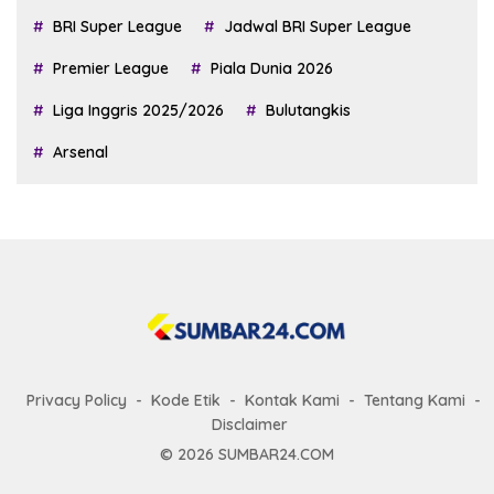
BRI Super League
Jadwal BRI Super League
Premier League
Piala Dunia 2026
Liga Inggris 2025/2026
Bulutangkis
Arsenal
Privacy Policy
Kode Etik
Kontak Kami
Tentang Kami
Disclaimer
© 2026 SUMBAR24.COM