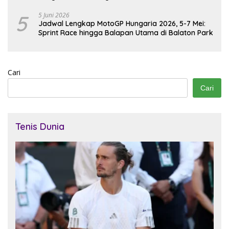
5
5 Juni 2026
Jadwal Lengkap MotoGP Hungaria 2026, 5-7 Mei:
Sprint Race hingga Balapan Utama di Balaton Park
Cari
Cari
Tenis Dunia