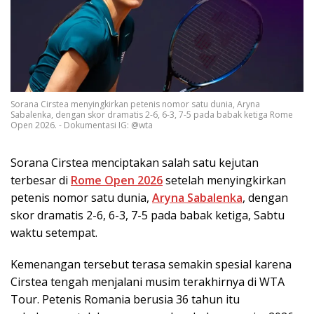
Sorana Cirstea menyingkirkan petenis nomor satu dunia, Aryna
Sabalenka, dengan skor dramatis 2-6, 6-3, 7-5 pada babak ketiga Rome
Open 2026. - Dokumentasi IG: @wta
Sorana Cirstea menciptakan salah satu kejutan
terbesar di
Rome Open 2026
setelah menyingkirkan
petenis nomor satu dunia,
Aryna Sabalenka
, dengan
skor dramatis 2-6, 6-3, 7-5 pada babak ketiga, Sabtu
waktu setempat.
Kemenangan tersebut terasa semakin spesial karena
Cirstea tengah menjalani musim terakhirnya di WTA
Tour. Petenis Romania berusia 36 tahun itu