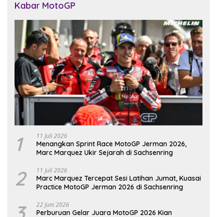
Kabar MotoGP
1
11 Juli 2026
Menangkan Sprint Race MotoGP Jerman 2026,
Marc Marquez Ukir Sejarah di Sachsenring
2
11 Juli 2026
Marc Marquez Tercepat Sesi Latihan Jumat, Kuasai
Practice MotoGP Jerman 2026 di Sachsenring
3
22 Juni 2026
Perburuan Gelar Juara MotoGP 2026 Kian