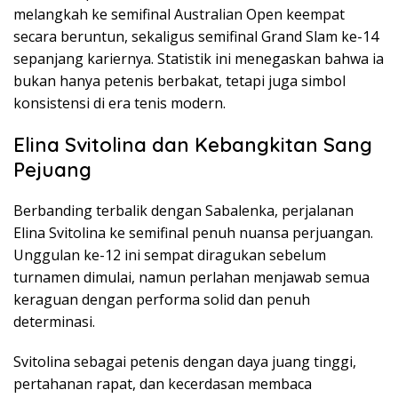
melangkah ke semifinal Australian Open keempat
secara beruntun, sekaligus semifinal Grand Slam ke-14
sepanjang kariernya. Statistik ini menegaskan bahwa ia
bukan hanya petenis berbakat, tetapi juga simbol
konsistensi di era tenis modern.
Elina Svitolina dan Kebangkitan Sang
Pejuang
Berbanding terbalik dengan Sabalenka, perjalanan
Elina Svitolina ke semifinal penuh nuansa perjuangan.
Unggulan ke-12 ini sempat diragukan sebelum
turnamen dimulai, namun perlahan menjawab semua
keraguan dengan performa solid dan penuh
determinasi.
Svitolina sebagai petenis dengan daya juang tinggi,
pertahanan rapat, dan kecerdasan membaca