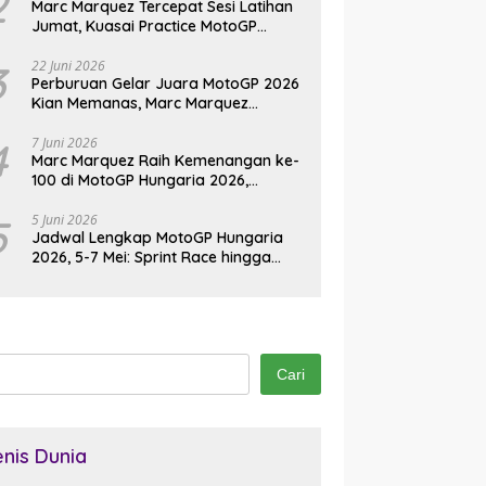
2
Marc Marquez Tercepat Sesi Latihan
Jumat, Kuasai Practice MotoGP
Jerman 2026 di Sachsenring
3
22 Juni 2026
Perburuan Gelar Juara MotoGP 2026
Kian Memanas, Marc Marquez
Kembali Jadi Ancaman
4
7 Juni 2026
Marc Marquez Raih Kemenangan ke-
100 di MotoGP Hungaria 2026,
Pangkas Jarak dari Bezzecchi
5
5 Juni 2026
Jadwal Lengkap MotoGP Hungaria
2026, 5-7 Mei: Sprint Race hingga
Balapan Utama di Balaton Park
Cari
enis Dunia