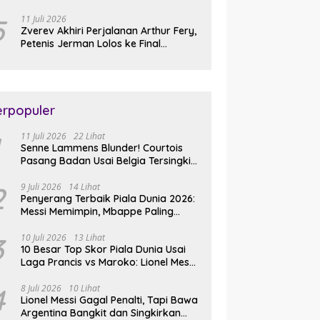
Slam Perdana
5
11 Juli 2026
Zverev Akhiri Perjalanan Arthur Fery,
Petenis Jerman Lolos ke Final
Wimbledon 2026
erpopuler
11 Juli 2026
22 Lihat
Senne Lammens Blunder! Courtois
Pasang Badan Usai Belgia Tersingkir
dari Piala Dunia 2026
2
9 Juli 2026
14 Lihat
Penyerang Terbaik Piala Dunia 2026:
Messi Memimpin, Mbappe Paling
Lengkap, Ronaldo Melempem
3
10 Juli 2026
13 Lihat
10 Besar Top Skor Piala Dunia Usai
Laga Prancis vs Maroko: Lionel Messi
Gusur Miroslav Klose
4
8 Juli 2026
10 Lihat
Lionel Messi Gagal Penalti, Tapi Bawa
Argentina Bangkit dan Singkirkan