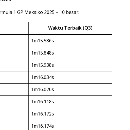
Formula 1 GP Meksiko 2025 – 10 besar:
Waktu Terbaik (Q3)
1m15.586s
1m15.848s
1m15.938s
1m16.034s
1m16.070s
1m16.118s
1m16.172s
1m16.174s