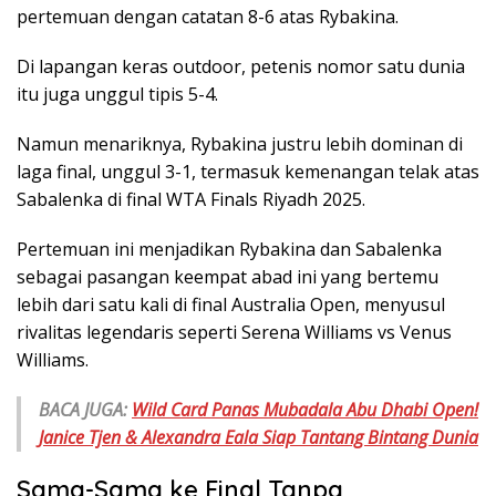
pertemuan dengan catatan 8-6 atas Rybakina.
Di lapangan keras outdoor, petenis nomor satu dunia
itu juga unggul tipis 5-4.
Namun menariknya, Rybakina justru lebih dominan di
laga final, unggul 3-1, termasuk kemenangan telak atas
Sabalenka di final WTA Finals Riyadh 2025.
Pertemuan ini menjadikan Rybakina dan Sabalenka
sebagai pasangan keempat abad ini yang bertemu
lebih dari satu kali di final Australia Open, menyusul
rivalitas legendaris seperti Serena Williams vs Venus
Williams.
BACA JUGA:
Wild Card Panas Mubadala Abu Dhabi Open!
Janice Tjen & Alexandra Eala Siap Tantang Bintang Dunia
Sama-Sama ke Final Tanpa