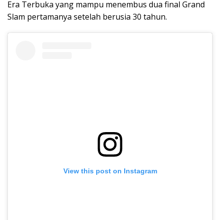
Era Terbuka yang mampu menembus dua final Grand
Slam pertamanya setelah berusia 30 tahun.
View this post on Instagram