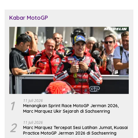
Kabar MotoGP
1
11 Juli 2026
Menangkan Sprint Race MotoGP Jerman 2026,
Marc Marquez Ukir Sejarah di Sachsenring
2
11 Juli 2026
Marc Marquez Tercepat Sesi Latihan Jumat, Kuasai
Practice MotoGP Jerman 2026 di Sachsenring