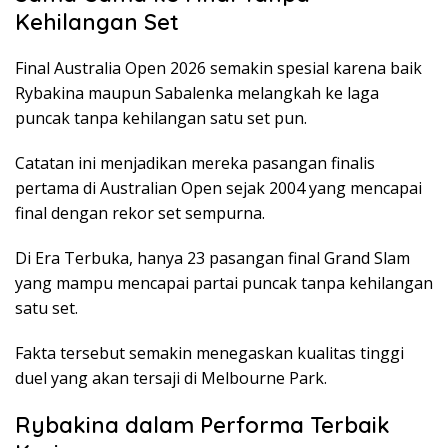
Kehilangan Set
Final Australia Open 2026 semakin spesial karena baik
Rybakina maupun Sabalenka melangkah ke laga
puncak tanpa kehilangan satu set pun.
Catatan ini menjadikan mereka pasangan finalis
pertama di Australian Open sejak 2004 yang mencapai
final dengan rekor set sempurna.
Di Era Terbuka, hanya 23 pasangan final Grand Slam
yang mampu mencapai partai puncak tanpa kehilangan
satu set.
Fakta tersebut semakin menegaskan kualitas tinggi
duel yang akan tersaji di Melbourne Park.
Rybakina dalam Performa Terbaik