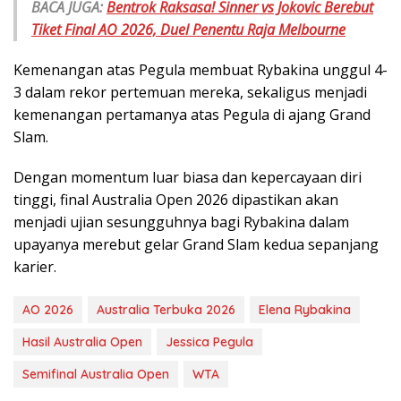
BACA JUGA:
Bentrok Raksasa! Sinner vs Jokovic Berebut
Tiket Final AO 2026, Duel Penentu Raja Melbourne
Kemenangan atas Pegula membuat Rybakina unggul 4-
3 dalam rekor pertemuan mereka, sekaligus menjadi
kemenangan pertamanya atas Pegula di ajang Grand
Slam.
Dengan momentum luar biasa dan kepercayaan diri
tinggi, final Australia Open 2026 dipastikan akan
menjadi ujian sesungguhnya bagi Rybakina dalam
upayanya merebut gelar Grand Slam kedua sepanjang
karier.
AO 2026
Australia Terbuka 2026
Elena Rybakina
Hasil Australia Open
Jessica Pegula
Semifinal Australia Open
WTA