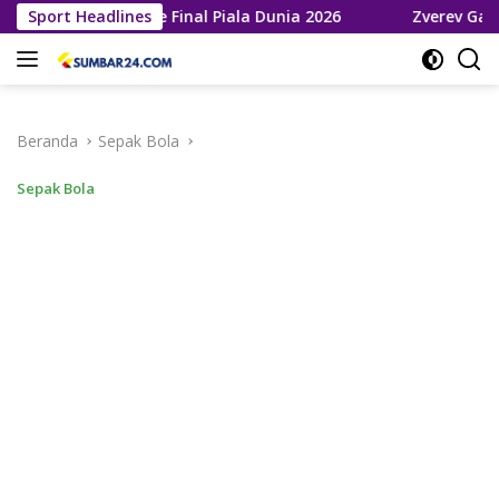
Langsung
Melaju ke Final Piala Dunia 2026
Sport Headlines
Zverev Gagal Juara di 
ke
konten
Beranda
Sepak Bola
Sepak Bola