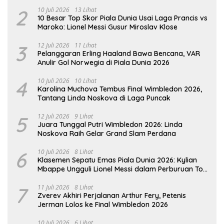
2
10 Juli 2026
13 Lihat
10 Besar Top Skor Piala Dunia Usai Laga Prancis vs
Maroko: Lionel Messi Gusur Miroslav Klose
3
12 Juli 2026
11 Lihat
Pelanggaran Erling Haaland Bawa Bencana, VAR
Anulir Gol Norwegia di Piala Dunia 2026
4
10 Juli 2026
10 Lihat
Karolina Muchova Tembus Final Wimbledon 2026,
Tantang Linda Noskova di Laga Puncak
5
12 Juli 2026
9 Lihat
Juara Tunggal Putri Wimbledon 2026: Linda
Noskova Raih Gelar Grand Slam Perdana
6
10 Juli 2026
8 Lihat
Klasemen Sepatu Emas Piala Dunia 2026: Kylian
Mbappe Ungguli Lionel Messi dalam Perburuan Top
Skor
7
11 Juli 2026
8 Lihat
Zverev Akhiri Perjalanan Arthur Fery, Petenis
Jerman Lolos ke Final Wimbledon 2026
10 Juli 2026
6 Lihat