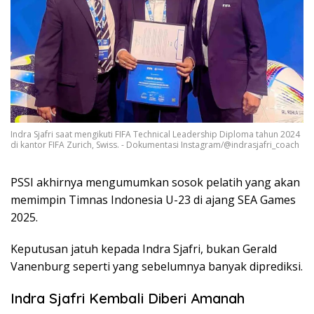
Indra Sjafri saat mengikuti FIFA Technical Leadership Diploma tahun 2024
di kantor FIFA Zurich, Swiss. - Dokumentasi Instagram/@indrasjafri_coach
PSSI akhirnya mengumumkan sosok pelatih yang akan
memimpin Timnas Indonesia U-23 di ajang SEA Games
2025.
Keputusan jatuh kepada Indra Sjafri, bukan Gerald
Vanenburg seperti yang sebelumnya banyak diprediksi.
Indra Sjafri Kembali Diberi Amanah