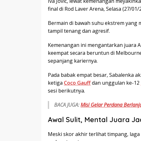
Iva Jovic, lewat kemenangan meyakinka
final di Rod Laver Arena, Selasa (27/01/
Bermain di bawah suhu ekstrem yang me
tampil tenang dan agresif.
Kemenangan ini mengantarkan juara Aus
keempat secara beruntun di Melbourne,
sepanjang kariernya.
Pada babak empat besar, Sabalenka a
ketiga
Coco Gauff
dan unggulan ke-12
sesi berikutnya.
BACA JUGA:
Misi Gelar Perdana Berlanj
Awal Sulit, Mental Juara J
Meski skor akhir terlihat timpang, la