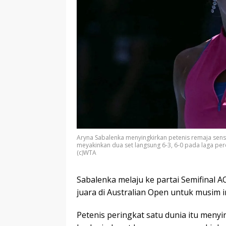
Aryna Sabalenka menyingkirkan petenis remaja sensa
meyakinkan dua set langsung 6-3, 6-0 pada laga pere
(c)WTA
Sabalenka melaju ke partai Semifinal
juara di Australian Open untuk musim in
Petenis peringkat satu dunia itu menyi