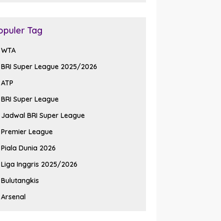
opuler Tag
WTA
BRI Super League 2025/2026
ATP
BRI Super League
Jadwal BRI Super League
Premier League
Piala Dunia 2026
Liga Inggris 2025/2026
Bulutangkis
Arsenal