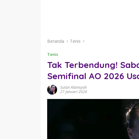
Beranda
Tenis
Tenis
Tak Terbendung! Saba
Semifinal AO 2026 Us
Sutan Alamsyah
27 Januari 2026