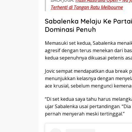
BACA JUGA:
Hasil Australia Open – Iva
Terhenti di Tangan Ratu Melbourne
Sabalenka Melaju Ke Parta
Dominasi Penuh
Memasuki set kedua, Sabalenka menaikk
agresif dengan terus menekan dari bas
kedua sepenuhnya dikuasai petenis asa
Jovic sempat mendapatkan dua break p
menunjukkan kelasnya dengan menyela
ace krusial, sebelum mengunci kemena
“Di set kedua saya tahu harus melangk
ujar Sabalenka usai pertandingan. “Di
pernah menyerah meski tertinggal.”