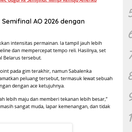
 Jovic Gagal Ke Semifinal: Mimpi Remaja Amerika
i Semifinal AO 2026 dengan
an intensitas permainan. Ia tampil jauh lebih
eline dan mempercepat tempo reli. Hasilnya, set
l Belarus tersebut.
oint pada gim terakhir, namun Sabalenka
matkan peluang tersebut, termasuk lewat sebuah
ngan dengan ace ketujuhnya.
ah lebih maju dan memberi tekanan lebih besar,”
a masih sangat muda, lapar kemenangan, dan tidak