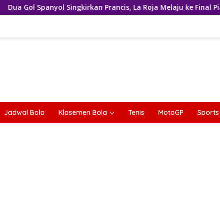
Singkirkan Prancis, La Roja Melaju ke Final Piala Dunia 2026
Jadwal Bola
Klasemen Bola
Tenis
MotoGP
Sports