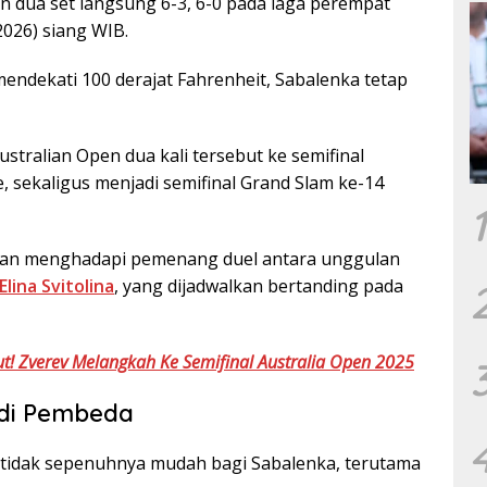
n dua set langsung 6-3, 6-0 pada laga perempat
2026) siang WIB.
ndekati 100 derajat Fahrenheit, Sabalenka tetap
tralian Open dua kali tersebut ke semifinal
 sekaligus menjadi semifinal Grand Slam ke-14
1
kan menghadapi pemenang duel antara unggulan
Elina Svitolina
, yang dijadwalkan bertanding pada
ut! Zverev Melangkah Ke Semifinal Australia Open 2025
adi Pembeda
ga tidak sepenuhnya mudah bagi Sabalenka, terutama