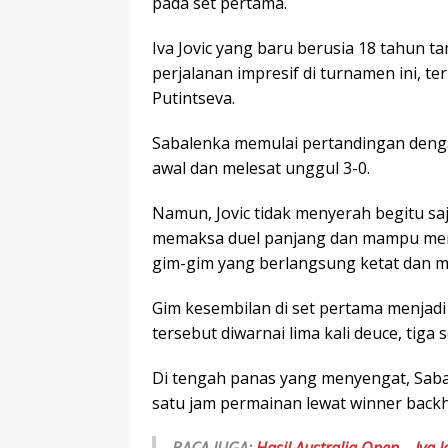
pada set pertama.
Iva Jovic yang baru berusia 18 tahun t
perjalanan impresif di turnamen ini, t
Putintseva.
Sabalenka memulai pertandingan denga
awal dan melesat unggul 3-0.
Namun, Jovic tidak menyerah begitu saj
memaksa duel panjang dan mampu mempe
gim-gim yang berlangsung ketat dan m
Gim kesembilan di set pertama menjadi
tersebut diwarnai lima kali deuce, tiga s
Di tengah panas yang menyengat, Saba
satu jam permainan lewat winner backha