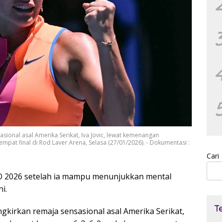
sional asal Amerika Serikat, Iva Jovic, lewat kemenangan
mpat final di Rod Laver Arena, Selasa (27/01/2026). - Dokumentasi :
Cari
 AO 2026 setelah ia mampu menunjukkan mental
i.
T
ngkirkan remaja sensasional asal Amerika Serikat,