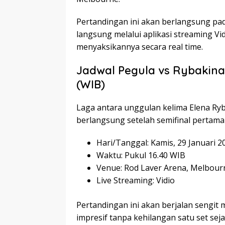
Pertandingan ini akan berlangsung pad
langsung melalui aplikasi streaming Vi
menyaksikannya secara real time.
Jadwal Pegula vs Rybakina 
(WIB)
Laga antara unggulan kelima Elena Ry
berlangsung setelah semifinal pertama t
Hari/Tanggal: Kamis, 29 Januari 2
Waktu: Pukul 16.40 WIB
Venue: Rod Laver Arena, Melbour
Live Streaming: Vidio
Pertandingan ini akan berjalan sengi
impresif tanpa kehilangan satu set se