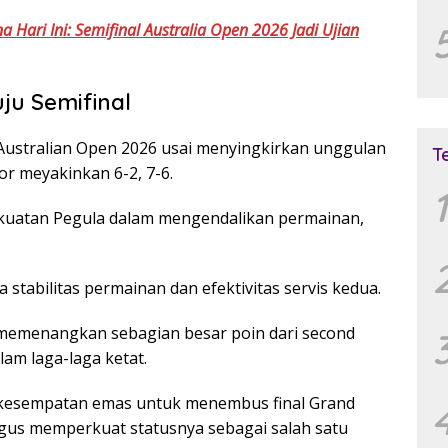
na Hari Ini: Semifinal Australia Open 2026 Jadi Ujian
ju Semifinal
 Australian Open 2026 usai menyingkirkan unggulan
T
r meyakinkan 6-2, 7-6.
1
uatan Pegula dalam mengendalikan permainan,
stabilitas permainan dan efektivitas servis kedua.
memenangkan sebagian besar poin dari second
am laga-laga ketat.
di kesempatan emas untuk menembus final Grand
igus memperkuat statusnya sebagai salah satu