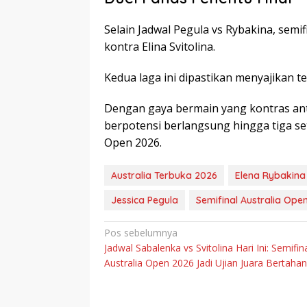
Selain Jadwal Pegula vs Rybakina, sem
kontra Elina Svitolina.
Kedua laga ini dipastikan menyajikan te
Dengan gaya bermain yang kontras ant
berpotensi berlangsung hingga tiga set
Open 2026.
Australia Terbuka 2026
Elena Rybakina
Jessica Pegula
Semifinal Australia Ope
Navigasi
Pos sebelumnya
Jadwal Sabalenka vs Svitolina Hari Ini: Semifin
pos
Australia Open 2026 Jadi Ujian Juara Bertahan