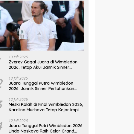
13 Juli 2026
Zverev Gagal Juara di Wimbledon
2026, Tetap Akui Jannik Sinner
Pemain Terbaik Dunia
2
13 Juli 2026
Juara Tunggal Putra Wimbledon
2026: Jannik Sinner Pertahankan
Gelar Usai Kalahkan Alexander
Zverev
3
12 Juli 2026
Meski Kalah di Final Wimbledon 2026,
Karolina Muchova Tetap Kejar Impian
Juara Grand
4
12 Juli 2026
Juara Tunggal Putri Wimbledon 2026:
Linda Noskova Raih Gelar Grand