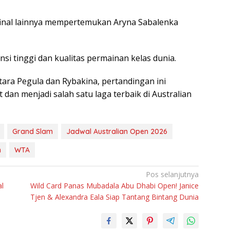
ifinal lainnya mempertemukan Aryna Sabalenka
nsi tinggi dan kualitas permainan kelas dunia.
ara Pegula dan Rybakina, pertandingan ini
 dan menjadi salah satu laga terbaik di Australian
Grand Slam
Jadwal Australian Open 2026
n
WTA
Pos selanjutnya
al
Wild Card Panas Mubadala Abu Dhabi Open! Janice
Tjen & Alexandra Eala Siap Tantang Bintang Dunia