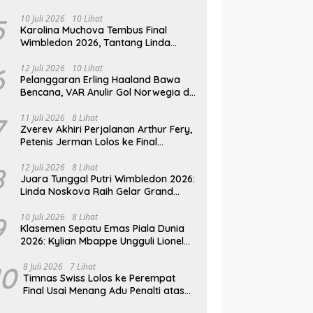
Mesir
5
10 Juli 2026
10 Lihat
Karolina Muchova Tembus Final
Wimbledon 2026, Tantang Linda
Noskova di Laga Puncak
6
12 Juli 2026
10 Lihat
Pelanggaran Erling Haaland Bawa
Bencana, VAR Anulir Gol Norwegia di
Piala Dunia 2026
7
11 Juli 2026
8 Lihat
Zverev Akhiri Perjalanan Arthur Fery,
Petenis Jerman Lolos ke Final
Wimbledon 2026
8
12 Juli 2026
8 Lihat
Juara Tunggal Putri Wimbledon 2026:
Linda Noskova Raih Gelar Grand
Slam Perdana
9
10 Juli 2026
8 Lihat
Klasemen Sepatu Emas Piala Dunia
2026: Kylian Mbappe Ungguli Lionel
Messi dalam Perburuan Top Skor
10
8 Juli 2026
7 Lihat
Timnas Swiss Lolos ke Perempat
Final Usai Menang Adu Penalti atas
Kolombia di Piala Dunia 2026