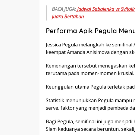
BACA JUGA:
Jadwal Sabalenka vs Svitoli
Juara Bertahan
Performa Apik Pegula Menu
Jessica Pegula melangkah ke semifinal
keempat Amanda Anisimova dengan sko
Kemenangan tersebut menegaskan kek
terutama pada momen-momen krusial.
Keunggulan utama Pegula terletak pada 
Statistik menunjukkan Pegula mampu 
serve, faktor yang menjadi pembeda dal
Bagi Pegula, semifinal ini juga menja
Slam keduanya secara beruntun, sekal