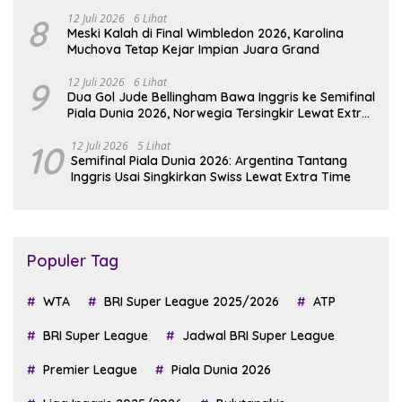
8
12 Juli 2026
6 Lihat
Meski Kalah di Final Wimbledon 2026, Karolina
Muchova Tetap Kejar Impian Juara Grand
9
12 Juli 2026
6 Lihat
Dua Gol Jude Bellingham Bawa Inggris ke Semifinal
Piala Dunia 2026, Norwegia Tersingkir Lewat Extra
Time
10
12 Juli 2026
5 Lihat
Semifinal Piala Dunia 2026: Argentina Tantang
Inggris Usai Singkirkan Swiss Lewat Extra Time
Populer Tag
WTA
BRI Super League 2025/2026
ATP
BRI Super League
Jadwal BRI Super League
Premier League
Piala Dunia 2026