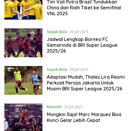
Tim Voli Putra Brazil Tundukkan
China dan Raih Tiket ke Semifinal
VNL 2025
Sepak Bola
30 Juli 2025
Jadwal Lengkap Borneo FC
Samarinda di BRI Super League
2025/26
Sepak Bola
30 Juli 2025
Adaptasi Mudah, Thales Lira Resmi
Perkuat Persija Jakarta Untuk
Musim BRI Super League 2025/26
MotoGP
30 Juli 2025
Mungkin Saja! Marc Marquez Bisa
Kunci Gelar Lebih Cepat