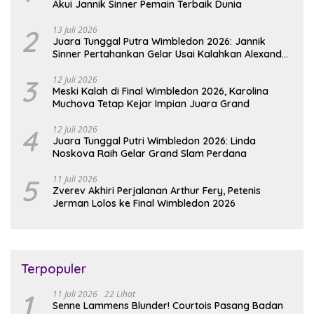
Akui Jannik Sinner Pemain Terbaik Dunia
2
13 Juli 2026
Juara Tunggal Putra Wimbledon 2026: Jannik
Sinner Pertahankan Gelar Usai Kalahkan Alexander
Zverev
3
12 Juli 2026
Meski Kalah di Final Wimbledon 2026, Karolina
Muchova Tetap Kejar Impian Juara Grand
4
12 Juli 2026
Juara Tunggal Putri Wimbledon 2026: Linda
Noskova Raih Gelar Grand Slam Perdana
5
11 Juli 2026
Zverev Akhiri Perjalanan Arthur Fery, Petenis
Jerman Lolos ke Final Wimbledon 2026
Terpopuler
1
11 Juli 2026
22 Lihat
Senne Lammens Blunder! Courtois Pasang Badan