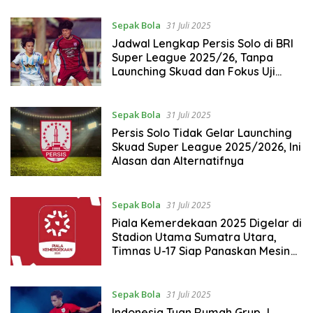
Sepak Bola
31 Juli 2025
Jadwal Lengkap Persis Solo di BRI
Super League 2025/26, Tanpa
Launching Skuad dan Fokus Uji
Coba
Sepak Bola
31 Juli 2025
Persis Solo Tidak Gelar Launching
Skuad Super League 2025/2026, Ini
Alasan dan Alternatifnya
Sepak Bola
31 Juli 2025
Piala Kemerdekaan 2025 Digelar di
Stadion Utama Sumatra Utara,
Timnas U-17 Siap Panaskan Mesin
Jelang Piala Dunia
Sepak Bola
31 Juli 2025
Indonesia Tuan Rumah Grup J