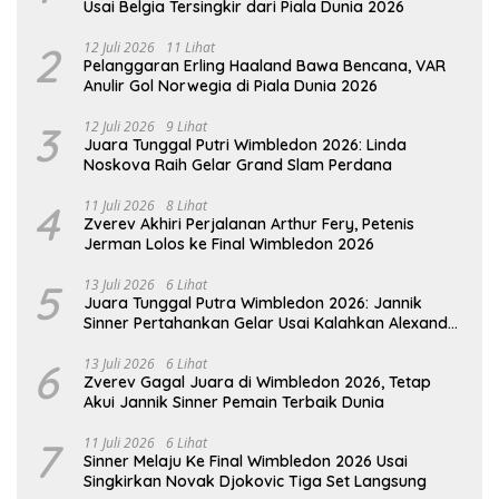
Usai Belgia Tersingkir dari Piala Dunia 2026
2
12 Juli 2026
11 Lihat
Pelanggaran Erling Haaland Bawa Bencana, VAR
Anulir Gol Norwegia di Piala Dunia 2026
3
12 Juli 2026
9 Lihat
Juara Tunggal Putri Wimbledon 2026: Linda
Noskova Raih Gelar Grand Slam Perdana
4
11 Juli 2026
8 Lihat
Zverev Akhiri Perjalanan Arthur Fery, Petenis
Jerman Lolos ke Final Wimbledon 2026
5
13 Juli 2026
6 Lihat
Juara Tunggal Putra Wimbledon 2026: Jannik
Sinner Pertahankan Gelar Usai Kalahkan Alexander
Zverev
6
13 Juli 2026
6 Lihat
Zverev Gagal Juara di Wimbledon 2026, Tetap
Akui Jannik Sinner Pemain Terbaik Dunia
7
11 Juli 2026
6 Lihat
Sinner Melaju Ke Final Wimbledon 2026 Usai
Singkirkan Novak Djokovic Tiga Set Langsung